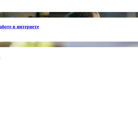
боте в интернете
й