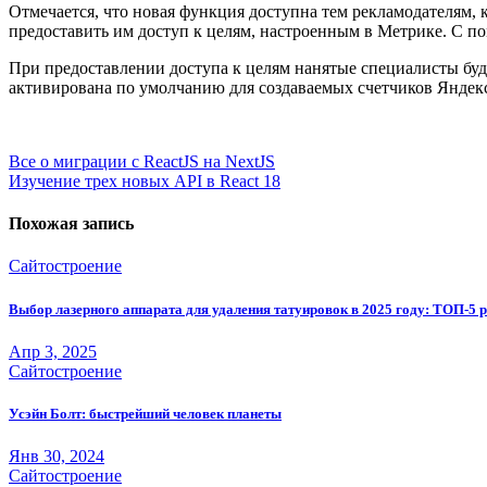
Отмечается, что новая функция доступна тем рекламодателям,
предоставить им доступ к целям, настроенным в Метрике. С 
При предоставлении доступа к целям нанятые специалисты буд
активирована по умолчанию для создаваемых счетчиков Яндек
Навигация
Все о миграции с ReactJS на NextJS
Изучение трех новых API в React 18
по
записям
Похожая запись
Сайтостроение
Выбор лазерного аппарата для удаления татуировок в 2025 году: ТОП-5 
Апр 3, 2025
Сайтостроение
Усэйн Болт: быстрейший человек планеты
Янв 30, 2024
Сайтостроение