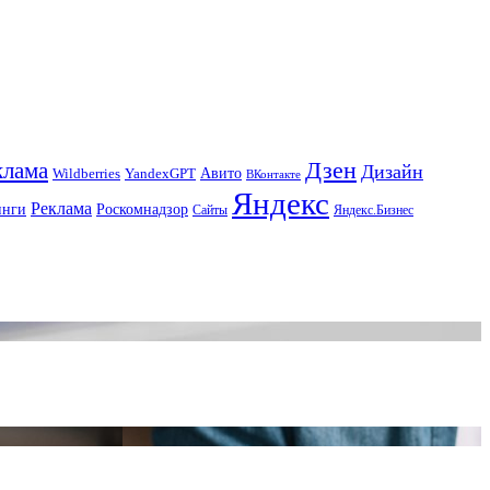
Дзен
клама
Дизайн
Авито
Wildberries
YandexGPT
ВКонтакте
Яндекс
Реклама
инги
Роскомнадзор
Сайты
Яндекс.Бизнес