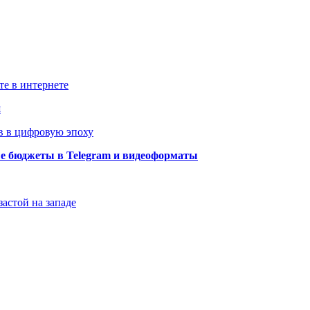
те в интернете
й
в в цифровую эпоху
ые бюджеты в Telegram и видеоформаты
застой на западе