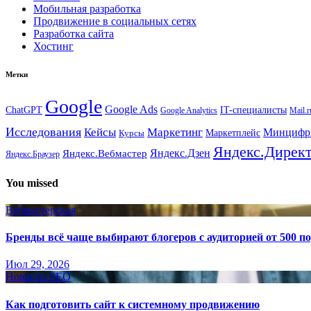
Мобильная разработка
Продвижение в социальных сетях
Разработка сайта
Хостинг
Метки
Google
Google Ads
IT-специалисты
ChatGPT
Google Analytics
Mail.r
Исследования
Кейсы
Маркетинг
Минциф
Маркетплейс
Курсы
Яндекс.Дирек
Яндекс.Вебмастер
Яндекс.Дзен
Яндекс.Браузер
You missed
Вебмастерская
Бренды всё чаще выбирают блогеров с аудиторией от 500 п
Июл 29, 2026
Новости SEO
Как подготовить сайт к системному продвижению