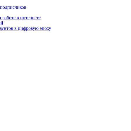
 подписчиков
 работе в интернете
ий
аунтов в цифровую эпоху