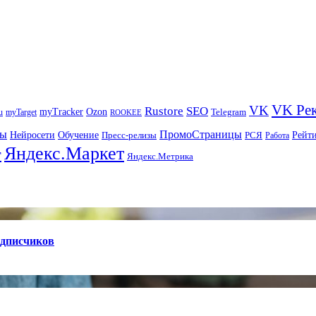
VK Ре
VK
Rustore
SEO
myTracker
Ozon
u
myTarget
Telegram
ROOKEE
ры
ПромоСтраницы
Нейросети
Рейт
Обучение
Пресс-релизы
РСЯ
Работа
Яндекс.Маркет
т
Яндекс.Метрика
одписчиков