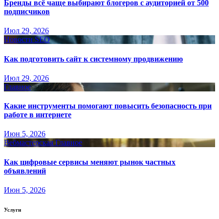
Бренды всё чаще выбирают блогеров с аудиторией от 500
подписчиков
Июл 29, 2026
Новости SEO
Как подготовить сайт к системному продвижению
Июл 29, 2026
Главное
Какие инструменты помогают повысить безопасность при
работе в интернете
Июн 5, 2026
Вебмастерская
Главное
Как цифровые сервисы меняют рынок частных
объявлений
Июн 5, 2026
Услуги