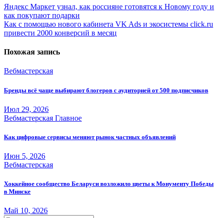
Навигация
Яндекс Маркет узнал, как россияне готовятся к Новому году и
как покупают подарки
по
Как с помощью нового кабинета VK Ads и экосистемы click.ru
записям
привести 2000 конверсий в месяц
Похожая запись
Вебмастерская
Бренды всё чаще выбирают блогеров с аудиторией от 500 подписчиков
Июл 29, 2026
Вебмастерская
Главное
Как цифровые сервисы меняют рынок частных объявлений
Июн 5, 2026
Вебмастерская
Хоккейное сообщество Беларуси возложило цветы к Монументу Победы
в Минске
Май 10, 2026