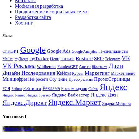
Контакты
Мобильная разработка
Продвижение в социальных сетях
Разработка сайта
Хостинг
Метки
Google
Google Ads
IT-специалисты
ChatGPT
Google Analytics
VK
Rustore
SEO
myTracker
Ozon
Mail.ru
myTarget
Telegram
ROOKEE
Дзен
VK Реклама
Авито
Wildberries
YandexGPT
ВКонтакте
Дизайн
Исследования
Кейсы
Маркетинг
Маркетплейс
Курсы
Минцифры
ПромоСтраницы
Нейросети
Обучение
Пресс-релизы
Яндекс
Реклама
Рейтинги
Роскомнадзор
РСЯ
Работа
Сайты
Яндекс.Вебмастер
Яндекс.Дзен
Яндекс.Бизнес
Яндекс.Браузер
Яндекс.Маркет
Яндекс.Директ
Яндекс.Метрика
You missed
Вебмастерская