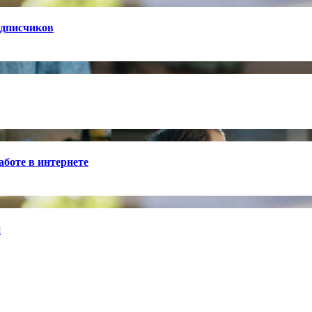
одписчиков
боте в интернете
й