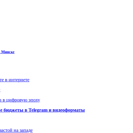
в Минске
те в интернете
й
в в цифровую эпоху
ые бюджеты в Telegram и видеоформаты
застой на западе