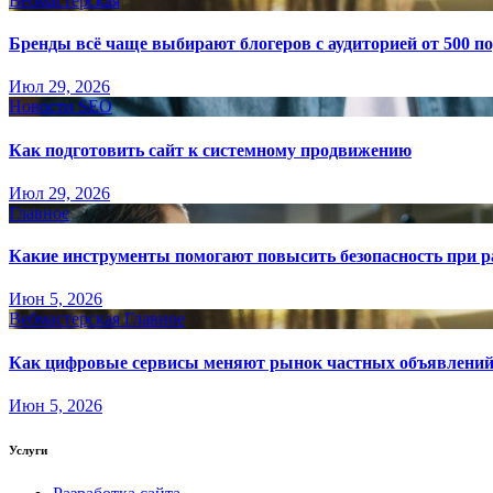
Вебмастерская
Бренды всё чаще выбирают блогеров с аудиторией от 500 п
Июл 29, 2026
Новости SEO
Как подготовить сайт к системному продвижению
Июл 29, 2026
Главное
Какие инструменты помогают повысить безопасность при ра
Июн 5, 2026
Вебмастерская
Главное
Как цифровые сервисы меняют рынок частных объявлени
Июн 5, 2026
Услуги