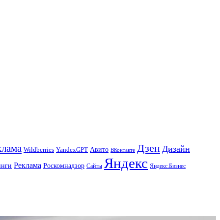
Дзен
клама
Дизайн
Авито
Wildberries
YandexGPT
ВКонтакте
Яндекс
Реклама
инги
Роскомнадзор
Сайты
Яндекс.Бизнес