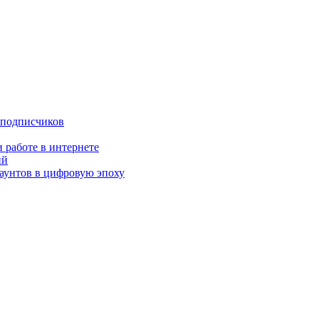
 подписчиков
 работе в интернете
ий
аунтов в цифровую эпоху