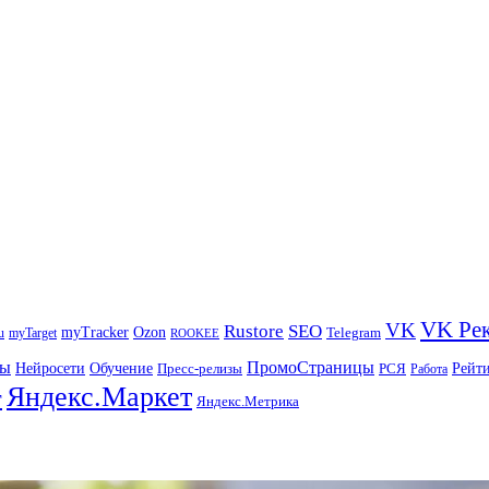
VK Ре
VK
Rustore
SEO
myTracker
Ozon
u
myTarget
Telegram
ROOKEE
ры
ПромоСтраницы
Нейросети
Рейт
Обучение
Пресс-релизы
РСЯ
Работа
Яндекс.Маркет
т
Яндекс.Метрика