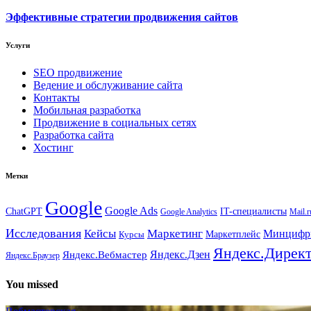
Эффективные стратегии продвижения сайтов
Услуги
SEO продвижение
Ведение и обслуживание сайта
Контакты
Мобильная разработка
Продвижение в социальных сетях
Разработка сайта
Хостинг
Метки
Google
Google Ads
IT-специалисты
ChatGPT
Google Analytics
Mail.r
Исследования
Кейсы
Маркетинг
Минциф
Маркетплейс
Курсы
Яндекс.Дирек
Яндекс.Вебмастер
Яндекс.Дзен
Яндекс.Браузер
You missed