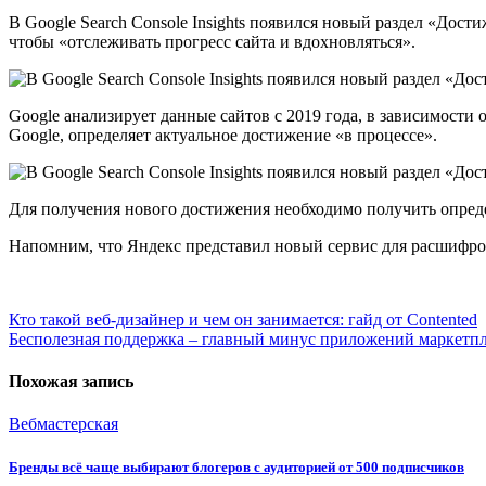
В Google Search Console Insights появился новый раздел «Дост
чтобы «отслеживать прогресс сайта и вдохновляться».
Google анализирует данные сайтов с 2019 года, в зависимости о
Google, определяет актуальное достижение «в процессе».
Для получения нового достижения необходимо получить опреде
Напомним, что Яндекс представил новый сервис для расшифро
Навигация
Кто такой веб-дизайнер и чем он занимается: гайд от Contented
Бесполезная поддержка – главный минус приложений маркетп
по
записям
Похожая запись
Вебмастерская
Бренды всё чаще выбирают блогеров с аудиторией от 500 подписчиков