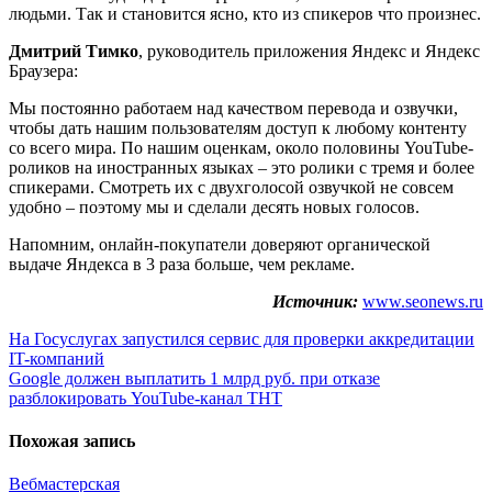
людьми. Так и становится ясно, кто из спикеров что произнес.
Дмитрий Тимко
, руководитель приложения Яндекс и Яндекс
Браузера:
Мы постоянно работаем над качеством перевода и озвучки,
чтобы дать нашим пользователям доступ к любому контенту
со всего мира. По нашим оценкам, около половины YouTube-
роликов на иностранных языках – это ролики с тремя и более
спикерами. Смотреть их с двухголосой озвучкой не совсем
удобно – поэтому мы и сделали десять новых голосов.
Напомним, онлайн-покупатели доверяют органической
выдаче Яндекса в 3 раза больше, чем рекламе.
Источник:
www.seonews.ru
Навигация
На Госуслугах запустился сервис для проверки аккредитации
IT-компаний
по
Google должен выплатить 1 млрд руб. при отказе
записям
разблокировать YouTube-канал ТНТ
Похожая запись
Вебмастерская