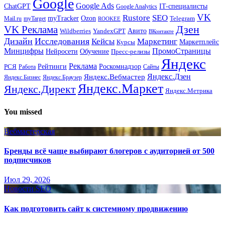
Google
Google Ads
IT-специалисты
ChatGPT
Google Analytics
VK
Rustore
SEO
myTracker
Ozon
Mail.ru
myTarget
Telegram
ROOKEE
Дзен
VK Реклама
Авито
Wildberries
YandexGPT
ВКонтакте
Дизайн
Исследования
Кейсы
Маркетинг
Маркетплейс
Курсы
Минцифры
ПромоСтраницы
Нейросети
Обучение
Пресс-релизы
Яндекс
Реклама
Рейтинги
Роскомнадзор
РСЯ
Работа
Сайты
Яндекс.Вебмастер
Яндекс.Дзен
Яндекс.Бизнес
Яндекс.Браузер
Яндекс.Маркет
Яндекс.Директ
Яндекс.Метрика
You missed
Вебмастерская
Бренды всё чаще выбирают блогеров с аудиторией от 500
подписчиков
Июл 29, 2026
Новости SEO
Как подготовить сайт к системному продвижению