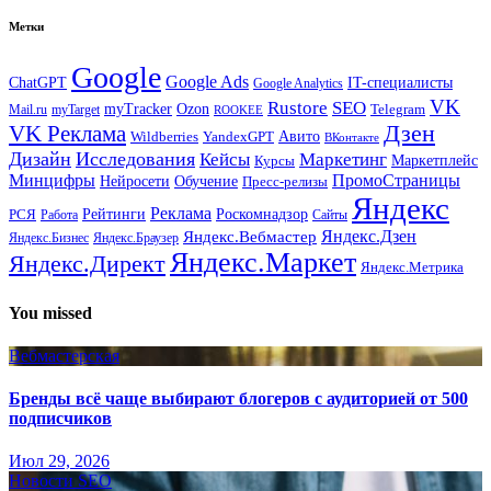
Метки
Google
Google Ads
IT-специалисты
ChatGPT
Google Analytics
VK
Rustore
SEO
myTracker
Ozon
Mail.ru
myTarget
Telegram
ROOKEE
Дзен
VK Реклама
Авито
Wildberries
YandexGPT
ВКонтакте
Дизайн
Исследования
Кейсы
Маркетинг
Маркетплейс
Курсы
Минцифры
ПромоСтраницы
Нейросети
Обучение
Пресс-релизы
Яндекс
Реклама
Рейтинги
Роскомнадзор
РСЯ
Работа
Сайты
Яндекс.Вебмастер
Яндекс.Дзен
Яндекс.Бизнес
Яндекс.Браузер
Яндекс.Маркет
Яндекс.Директ
Яндекс.Метрика
You missed
Вебмастерская
Бренды всё чаще выбирают блогеров с аудиторией от 500
подписчиков
Июл 29, 2026
Новости SEO