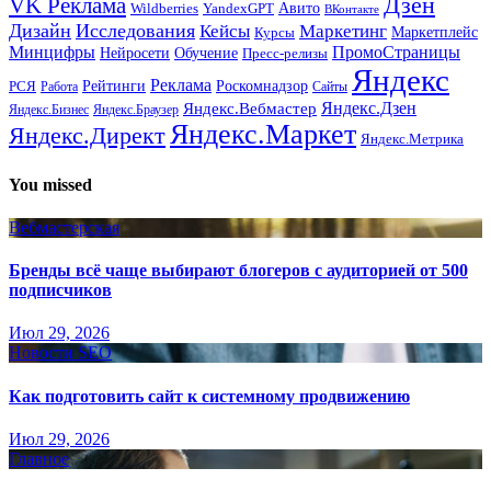
Дзен
VK Реклама
Авито
Wildberries
YandexGPT
ВКонтакте
Дизайн
Исследования
Кейсы
Маркетинг
Маркетплейс
Курсы
Минцифры
ПромоСтраницы
Нейросети
Обучение
Пресс-релизы
Яндекс
Реклама
Рейтинги
Роскомнадзор
РСЯ
Работа
Сайты
Яндекс.Вебмастер
Яндекс.Дзен
Яндекс.Бизнес
Яндекс.Браузер
Яндекс.Маркет
Яндекс.Директ
Яндекс.Метрика
You missed
Вебмастерская
Бренды всё чаще выбирают блогеров с аудиторией от 500
подписчиков
Июл 29, 2026
Новости SEO
Как подготовить сайт к системному продвижению
Июл 29, 2026
Главное