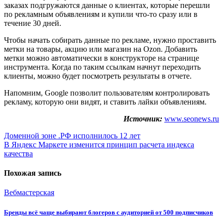
заказах подгружаются данные о клиентах, которые перешли
по рекламным объявлениям и купили что-то сразу или в
течение 30 дней.
Чтобы начать собирать данные по рекламе, нужно проставить
метки на товары, акцию или магазин на Ozon. Добавить
метки можно автоматически в конструкторе на странице
инструмента. Когда по таким ссылкам начнут переходить
клиенты, можно будет посмотреть результаты в отчете.
Напомним, Google позволит пользователям контролировать
рекламу, которую они видят, и ставить лайки объявлениям.
Источник:
www.seonews.ru
Навигация
Доменной зоне .РФ исполнилось 12 лет
В Яндекс Маркете изменится принцип расчета индекса
по
качества
записям
Похожая запись
Вебмастерская
Бренды всё чаще выбирают блогеров с аудиторией от 500 подписчиков