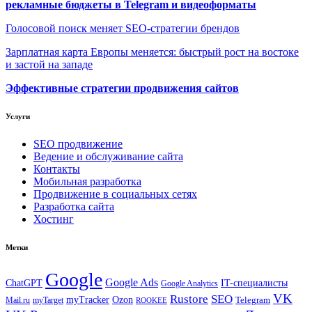
рекламные бюджеты в Telegram и видеоформаты
Голосовой поиск меняет SEO-стратегии брендов
Зарплатная карта Европы меняется: быстрый рост на востоке
и застой на западе
Эффективные стратегии продвижения сайтов
Услуги
SEO продвижение
Ведение и обслуживание сайта
Контакты
Мобильная разработка
Продвижение в социальных сетях
Разработка сайта
Хостинг
Метки
Google
Google Ads
IT-специалисты
ChatGPT
Google Analytics
VK
Rustore
SEO
myTracker
Ozon
Mail.ru
myTarget
Telegram
ROOKEE