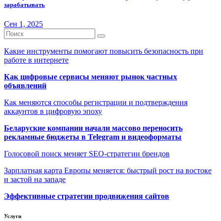
зарабатывать
Сен 1, 2025
Какие инструменты помогают повысить безопасность при
работе в интернете
Как цифровые сервисы меняют рынок частных
объявлений
Как меняются способы регистрации и подтверждения
аккаунтов в цифровую эпоху
Беларуские компании начали массово переносить
рекламные бюджеты в Telegram и видеоформаты
Голосовой поиск меняет SEO-стратегии брендов
Зарплатная карта Европы меняется: быстрый рост на востоке
и застой на западе
Эффективные стратегии продвижения сайтов
Услуги