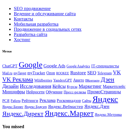
SEO продвижение
Ведение и обслуживание сайта
Контакты
Мобильная разработка
Продвижение в социальных сетях
Разработка сайта
Хостинг
Метки
Google
Google Ads
IT-специалисты
ChatGPT
Google Analytics
VK
Rustore
SEO
myTracker
Ozon
Mail.ru
myTarget
Telegram
ROOKEE
Дзен
VK Реклама
Авито
Wildberries
YandexGPT
ВКонтакте
Дизайн
Исследования
Кейсы
Маркетинг
Маркетплейс
Курсы
Минцифры
ПромоСтраницы
Нейросети
Обучение
Пресс-релизы
Яндекс
Реклама
Рейтинги
Роскомнадзор
РСЯ
Работа
Сайты
Яндекс.Вебмастер
Яндекс.Дзен
Яндекс.Бизнес
Яндекс.Браузер
Яндекс.Маркет
Яндекс.Директ
Яндекс.Метрика
You missed