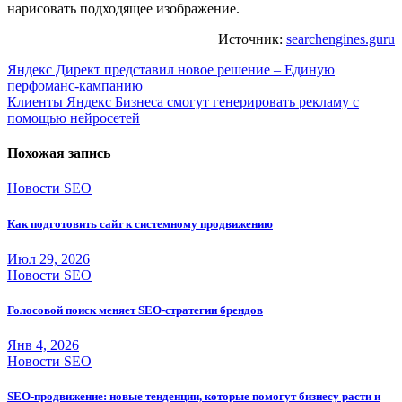
нарисовать подходящее изображение.
Источник:
searchengines.guru
Навигация
Яндекс Директ представил новое решение – Единую
перфоманс-кампанию
по
Клиенты Яндекс Бизнеса смогут генерировать рекламу с
записям
помощью нейросетей
Похожая запись
Новости SEO
Как подготовить сайт к системному продвижению
Июл 29, 2026
Новости SEO
Голосовой поиск меняет SEO-стратегии брендов
Янв 4, 2026
Новости SEO
SEO-продвижение: новые тенденции, которые помогут бизнесу расти и