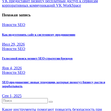
VK предоставит бизнесу бесплатный доступ к сервисам
записям
корпоративных коммуникаций VK WorkSpace
Похожая запись
Новости SEO
Как подготовить сайт к системному продвижению
Июл 29, 2026
Новости SEO
Голосовой поиск меняет SEO-стратегии брендов
Янв 4, 2026
Новости SEO
SEO-продвижение: новые тенденции, которые помогут бизнесу расти и
зарабатывать
Сен 1, 2025
Какие инструменты помогают повысить безопасность при