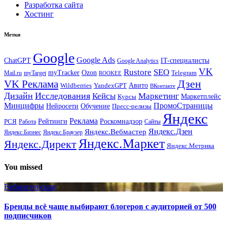
Разработка сайта
Хостинг
Метки
Google
Google Ads
IT-специалисты
ChatGPT
Google Analytics
VK
Rustore
SEO
myTracker
Ozon
Mail.ru
myTarget
Telegram
ROOKEE
Дзен
VK Реклама
Авито
Wildberries
YandexGPT
ВКонтакте
Дизайн
Исследования
Кейсы
Маркетинг
Маркетплейс
Курсы
Минцифры
ПромоСтраницы
Нейросети
Обучение
Пресс-релизы
Яндекс
Реклама
Рейтинги
Роскомнадзор
РСЯ
Работа
Сайты
Яндекс.Вебмастер
Яндекс.Дзен
Яндекс.Бизнес
Яндекс.Браузер
Яндекс.Маркет
Яндекс.Директ
Яндекс.Метрика
You missed
Вебмастерская
Бренды всё чаще выбирают блогеров с аудиторией от 500
подписчиков