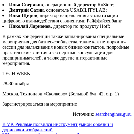
Илья Сверчков
, операционный директор RuStore;
Дмитрий Сатин
, основатель USABILITYLAB;
Илья Щиров
, директор направления автоматизации
цифрового взаимодействия с клиентами Райффайзенбанк;
Николай Ларионов
, директор по продукту Hoff;
В рамках конференции также запланированы специальные
мероприятия для бизнес-сообщества, такие как нетворкинг-
сессии для налаживания новых бизнес-контактов, подробные
практические занятия и экспертные консультации для
предпринимателей, а также другие интерактивные
мероприятия.
TECH WEEK
28-30 ноября
Москва, Технопарк «Сколково» (Большой бул. 42, стр. 1)
Зарегистрироваться на мероприятие
Источник:
searchengines.guru
Навигация
В VK Рекламе появился инструмент умной обрезки и
дорисовки изображений
по