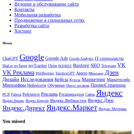
Ведение и обслуживание сайта
Контакты
Мобильная разработка
Продвижение в социальных сетях
Разработка сайта
Хостинг
Метки
Google
Google Ads
IT-специалисты
ChatGPT
Google Analytics
VK
Rustore
SEO
myTracker
Ozon
Mail.ru
myTarget
Telegram
ROOKEE
Дзен
VK Реклама
Авито
Wildberries
YandexGPT
ВКонтакте
Дизайн
Исследования
Кейсы
Маркетинг
Маркетплейс
Курсы
Минцифры
ПромоСтраницы
Нейросети
Обучение
Пресс-релизы
Яндекс
Реклама
Рейтинги
Роскомнадзор
РСЯ
Работа
Сайты
Яндекс.Вебмастер
Яндекс.Дзен
Яндекс.Бизнес
Яндекс.Браузер
Яндекс.Маркет
Яндекс.Директ
Яндекс.Метрика
You missed
Вебмастерская