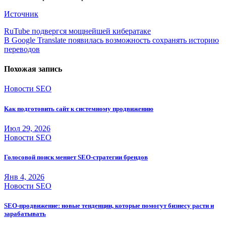
Источник
Навигация
RuTube подвергся мощнейшей кибератаке
В Google Translate появилась возможность сохранять историю
по
переводов
записям
Похожая запись
Новости SEO
Как подготовить сайт к системному продвижению
Июл 29, 2026
Новости SEO
Голосовой поиск меняет SEO-стратегии брендов
Янв 4, 2026
Новости SEO
SEO-продвижение: новые тенденции, которые помогут бизнесу расти и
зарабатывать