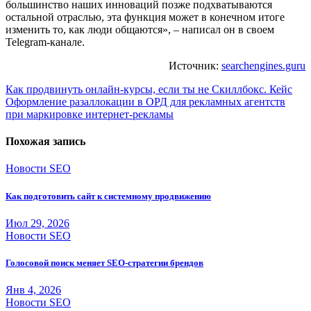
большинство наших инноваций позже подхватываются
остальной отраслью, эта функция может в конечном итоге
изменить то, как люди общаются», – написал он в своем
Telegram-канале.
Источник:
searchengines.guru
Навигация
Как продвинуть онлайн-курсы, если ты не Скиллбокс. Кейс
Оформление разаллокации в ОРД для рекламных агентств
по
при маркировке интернет-рекламы
записям
Похожая запись
Новости SEO
Как подготовить сайт к системному продвижению
Июл 29, 2026
Новости SEO
Голосовой поиск меняет SEO-стратегии брендов
Янв 4, 2026
Новости SEO