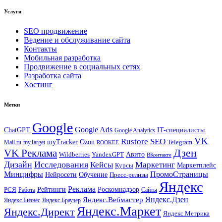
Услуги
SEO продвижение
Ведение и обслуживание сайта
Контакты
Мобильная разработка
Продвижение в социальных сетях
Разработка сайта
Хостинг
Метки
Google
Google Ads
IT-специалисты
ChatGPT
Google Analytics
VK
Rustore
SEO
myTracker
Ozon
Mail.ru
myTarget
Telegram
ROOKEE
Дзен
VK Реклама
Авито
Wildberries
YandexGPT
ВКонтакте
Дизайн
Исследования
Кейсы
Маркетинг
Маркетплейс
Курсы
Минцифры
ПромоСтраницы
Нейросети
Обучение
Пресс-релизы
Яндекс
Реклама
Рейтинги
Роскомнадзор
РСЯ
Работа
Сайты
Яндекс.Вебмастер
Яндекс.Дзен
Яндекс.Бизнес
Яндекс.Браузер
Яндекс.Маркет
Яндекс.Директ
Яндекс.Метрика