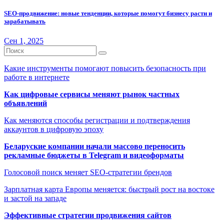
SEO-продвижение: новые тенденции, которые помогут бизнесу расти и
зарабатывать
Сен 1, 2025
Какие инструменты помогают повысить безопасность при
работе в интернете
Как цифровые сервисы меняют рынок частных
объявлений
Как меняются способы регистрации и подтверждения
аккаунтов в цифровую эпоху
Беларуские компании начали массово переносить
рекламные бюджеты в Telegram и видеоформаты
Голосовой поиск меняет SEO-стратегии брендов
Зарплатная карта Европы меняется: быстрый рост на востоке
и застой на западе
Эффективные стратегии продвижения сайтов