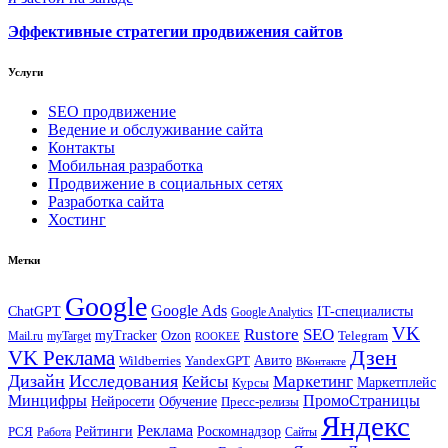
Эффективные стратегии продвижения сайтов
Услуги
SEO продвижение
Ведение и обслуживание сайта
Контакты
Мобильная разработка
Продвижение в социальных сетях
Разработка сайта
Хостинг
Метки
Google
Google Ads
IT-специалисты
ChatGPT
Google Analytics
VK
Rustore
SEO
myTracker
Ozon
Mail.ru
myTarget
Telegram
ROOKEE
Дзен
VK Реклама
Авито
Wildberries
YandexGPT
ВКонтакте
Дизайн
Исследования
Кейсы
Маркетинг
Маркетплейс
Курсы
Минцифры
ПромоСтраницы
Нейросети
Обучение
Пресс-релизы
Яндекс
Реклама
Рейтинги
Роскомнадзор
РСЯ
Работа
Сайты