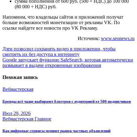
сумма пополнения от 600 руб. (500 + НДС) до 100 000
(80 000 + НДС) руб.
Напомним, что владельцы сайтов и приложений получат
больше возможностей монетизации от рекламы VK. По
ссылке найдете все новости про VK Рекламу.
Источник:
www.seonews.ru
Навигация
Дзен позволил сохранять видео в приложении, чтобы
смотреть их без доступа к интернету
по
Google запускает функцию SafeSearch, которая автоматически
записям
размывает в выдаче откровенные изображения
Похожая запись
Вебмастерская
Бренды всё чаще выбирают блогеров с аудиторией от 500 подписчиков
Июл 29, 2026
Вебмастерская
Главное
Как цифровые сервисы меняют рынок частных объявлений