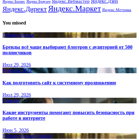
Яндекс.Вебмастер
Яндекс.Дзен
Яндекс.Бизнес
Яндекс.Браузер
Яндекс.Маркет
Яндекс.Директ
Яндекс.Метрика
You missed
Вебмастерская
Бренды всё чаще выбирают блогеров с аудиторией от 500
подписчиков
Июл 29, 2026
Новости SEO
Как подготовить сайт к системному продвижению
Июл 29, 2026
Главное
Какие инструменты помогают повысить безопасность при
работе в интернете
Июн 5, 2026
Вебмастерская
Главное