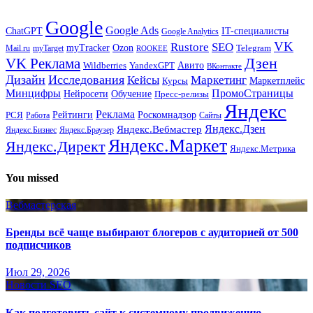
Google
Google Ads
IT-специалисты
ChatGPT
Google Analytics
VK
Rustore
SEO
myTracker
Ozon
Mail.ru
myTarget
Telegram
ROOKEE
Дзен
VK Реклама
Авито
Wildberries
YandexGPT
ВКонтакте
Дизайн
Исследования
Кейсы
Маркетинг
Маркетплейс
Курсы
Минцифры
ПромоСтраницы
Нейросети
Обучение
Пресс-релизы
Яндекс
Реклама
Рейтинги
Роскомнадзор
РСЯ
Работа
Сайты
Яндекс.Вебмастер
Яндекс.Дзен
Яндекс.Бизнес
Яндекс.Браузер
Яндекс.Маркет
Яндекс.Директ
Яндекс.Метрика
You missed
Вебмастерская
Бренды всё чаще выбирают блогеров с аудиторией от 500
подписчиков
Июл 29, 2026
Новости SEO
Как подготовить сайт к системному продвижению