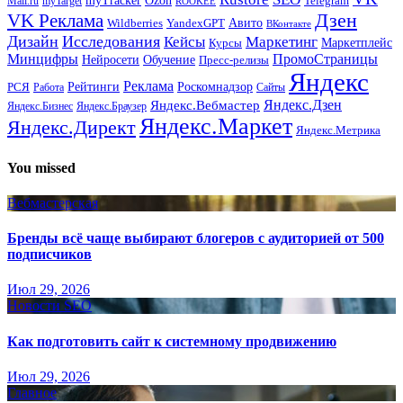
myTracker
Ozon
Mail.ru
myTarget
Telegram
ROOKEE
Дзен
VK Реклама
Авито
Wildberries
YandexGPT
ВКонтакте
Дизайн
Исследования
Кейсы
Маркетинг
Маркетплейс
Курсы
Минцифры
ПромоСтраницы
Нейросети
Обучение
Пресс-релизы
Яндекс
Реклама
Рейтинги
Роскомнадзор
РСЯ
Работа
Сайты
Яндекс.Вебмастер
Яндекс.Дзен
Яндекс.Бизнес
Яндекс.Браузер
Яндекс.Маркет
Яндекс.Директ
Яндекс.Метрика
You missed
Вебмастерская
Бренды всё чаще выбирают блогеров с аудиторией от 500
подписчиков
Июл 29, 2026
Новости SEO
Как подготовить сайт к системному продвижению
Июл 29, 2026
Главное