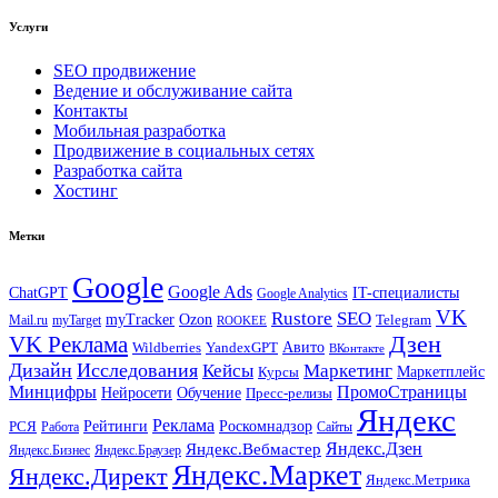
Услуги
SEO продвижение
Ведение и обслуживание сайта
Контакты
Мобильная разработка
Продвижение в социальных сетях
Разработка сайта
Хостинг
Метки
Google
Google Ads
IT-специалисты
ChatGPT
Google Analytics
VK
Rustore
SEO
myTracker
Ozon
Mail.ru
myTarget
Telegram
ROOKEE
Дзен
VK Реклама
Авито
Wildberries
YandexGPT
ВКонтакте
Дизайн
Исследования
Кейсы
Маркетинг
Маркетплейс
Курсы
Минцифры
ПромоСтраницы
Нейросети
Обучение
Пресс-релизы
Яндекс
Реклама
Рейтинги
Роскомнадзор
РСЯ
Работа
Сайты
Яндекс.Вебмастер
Яндекс.Дзен
Яндекс.Бизнес
Яндекс.Браузер
Яндекс.Маркет
Яндекс.Директ
Яндекс.Метрика