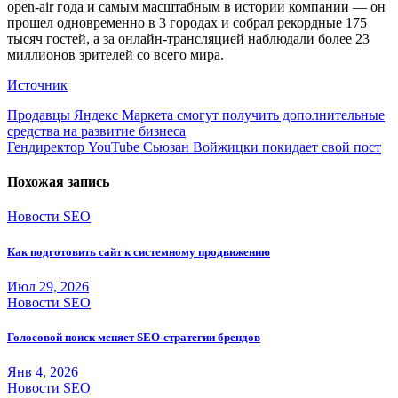
open-air года и самым масштабным в истории компании — он
прошел одновременно в 3 городах и собрал рекордные 175
тысяч гостей, а за онлайн-трансляцией наблюдали более 23
миллионов зрителей со всего мира.
Источник
Навигация
Продавцы Яндекс Маркета cмогут получить дополнительные
средства на развитие бизнеса
по
Гендиректор YouTube Сьюзан Войжицки покидает свой пост
записям
Похожая запись
Новости SEO
Как подготовить сайт к системному продвижению
Июл 29, 2026
Новости SEO
Голосовой поиск меняет SEO-стратегии брендов
Янв 4, 2026
Новости SEO