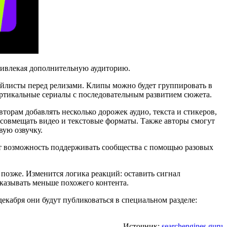
привлекая дополнительную аудиторию.
йлисты перед релизами. Клипы можно будет группировать в
ертикальные сериалы с последовательным развитием сюжета.
орам добавлять несколько дорожек аудио, текста и стикеров,
 совмещать видео и текстовые форматы. Также авторы смогут
вую озвучку.
ат возможность поддерживать сообщества с помощью разовых
 позже. Изменится логика реакций: оставить сигнал
оказывать меньше похожего контента.
екабря они будут публиковаться в специальном разделе:
Источник:
searchengines.guru