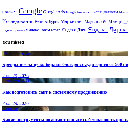
Google
Google Ads
IT-специалисты
ChatGPT
Google Analytics
Mail.r
Исследования
Кейсы
Маркетинг
Минциф
Маркетплейс
Курсы
Яндекс.Дирек
Яндекс.Вебмастер
Яндекс.Дзен
Яндекс.Браузер
You missed
Вебмастерская
Бренды всё чаще выбирают блогеров с аудиторией от 500 п
Июл 29, 2026
Новости SEO
Как подготовить сайт к системному продвижению
Июл 29, 2026
Главное
Какие инструменты помогают повысить безопасность при ра