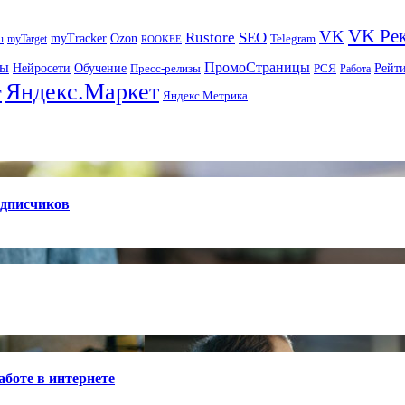
VK Ре
VK
Rustore
SEO
myTracker
Ozon
u
myTarget
Telegram
ROOKEE
ры
ПромоСтраницы
Нейросети
Рейт
Обучение
Пресс-релизы
РСЯ
Работа
Яндекс.Маркет
т
Яндекс.Метрика
одписчиков
боте в интернете