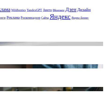
Дзен
клама
Дизайн
Авито
Wildberries
YandexGPT
ВКонтакте
Яндекс
Реклама
инги
Роскомнадзор
Сайты
Яндекс.Бизнес