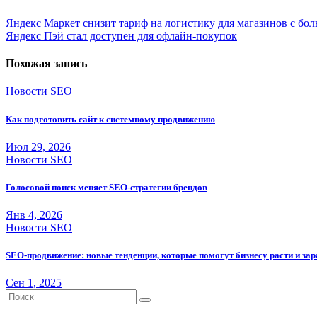
Навигация
Яндекс Маркет снизит тариф на логистику для магазинов с бо
Яндекс Пэй стал доступен для офлайн-покупок
по
записям
Похожая запись
Новости SEO
Как подготовить сайт к системному продвижению
Июл 29, 2026
Новости SEO
Голосовой поиск меняет SEO-стратегии брендов
Янв 4, 2026
Новости SEO
SEO-продвижение: новые тенденции, которые помогут бизнесу расти и за
Сен 1, 2025