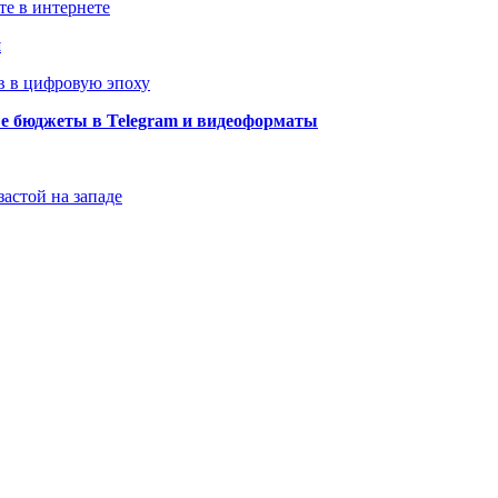
те в интернете
й
в в цифровую эпоху
ые бюджеты в Telegram и видеоформаты
застой на западе