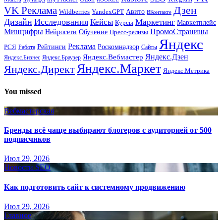
Дзен
VK Реклама
Авито
Wildberries
YandexGPT
ВКонтакте
Дизайн
Исследования
Кейсы
Маркетинг
Маркетплейс
Курсы
Минцифры
ПромоСтраницы
Нейросети
Обучение
Пресс-релизы
Яндекс
Реклама
Рейтинги
Роскомнадзор
РСЯ
Работа
Сайты
Яндекс.Вебмастер
Яндекс.Дзен
Яндекс.Бизнес
Яндекс.Браузер
Яндекс.Маркет
Яндекс.Директ
Яндекс.Метрика
You missed
Вебмастерская
Бренды всё чаще выбирают блогеров с аудиторией от 500
подписчиков
Июл 29, 2026
Новости SEO
Как подготовить сайт к системному продвижению
Июл 29, 2026
Главное