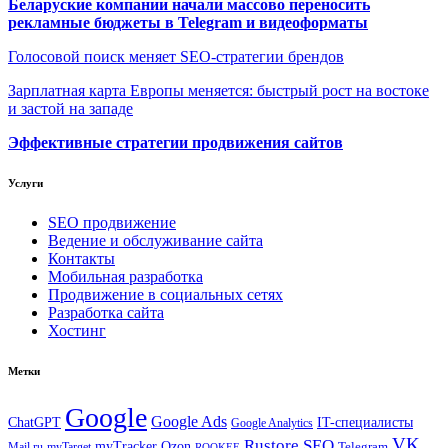
Беларуские компании начали массово переносить
рекламные бюджеты в Telegram и видеоформаты
Голосовой поиск меняет SEO-стратегии брендов
Зарплатная карта Европы меняется: быстрый рост на востоке
и застой на западе
Эффективные стратегии продвижения сайтов
Услуги
SEO продвижение
Ведение и обслуживание сайта
Контакты
Мобильная разработка
Продвижение в социальных сетях
Разработка сайта
Хостинг
Метки
Google
Google Ads
IT-специалисты
ChatGPT
Google Analytics
VK
Rustore
SEO
myTracker
Ozon
Mail.ru
myTarget
Telegram
ROOKEE