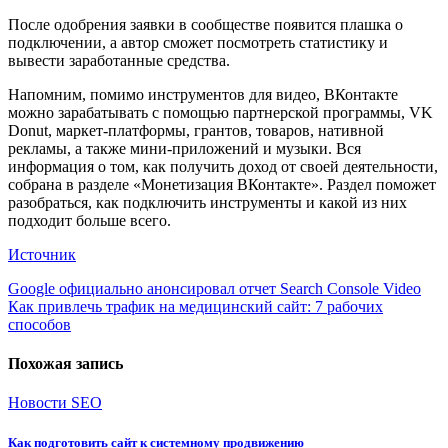
После одобрения заявки в сообществе появится плашка о
подключении, а автор сможет посмотреть статистику и
вывести заработанные средства.
Напомним, помимо инструментов для видео, ВКонтакте
можно зарабатывать с помощью партнерской программы, VK
Donut, маркет-платформы, грантов, товаров, нативной
рекламы, а также мини-приложений и музыки. Вся
информация о том, как получить доход от своей деятельности,
собрана в разделе «Монетизация ВКонтакте». Раздел поможет
разобраться, как подключить инструменты и какой из них
подходит больше всего.
Источник
Навигация
Google официально анонсировал отчет Search Console Video
Как привлечь трафик на медицинский сайт: 7 рабочих
по
способов
записям
Похожая запись
Новости SEO
Как подготовить сайт к системному продвижению