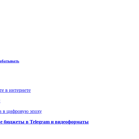
рабатывать
те в интернете
й
в в цифровую эпоху
ые бюджеты в Telegram и видеоформаты