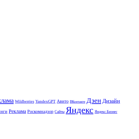
Дзен
клама
Дизайн
Авито
Wildberries
YandexGPT
ВКонтакте
Яндекс
Реклама
инги
Роскомнадзор
Сайты
Яндекс.Бизнес