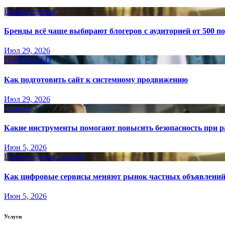
Вебмастерская
Бренды всё чаще выбирают блогеров с аудиторией от 500 п
Июл 29, 2026
Новости SEO
Как подготовить сайт к системному продвижению
Июл 29, 2026
Главное
Какие инструменты помогают повысить безопасность при ра
Июн 5, 2026
Вебмастерская
Главное
Как цифровые сервисы меняют рынок частных объявлени
Июн 5, 2026
Услуги