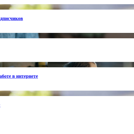
одписчиков
боте в интернете
й