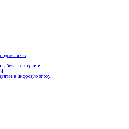
 подписчиков
 работе в интернете
ий
аунтов в цифровую эпоху