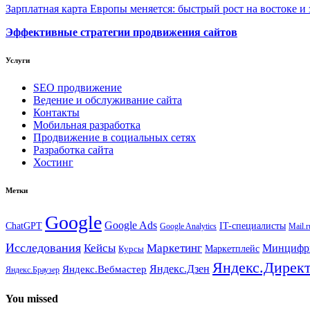
Зарплатная карта Европы меняется: быстрый рост на востоке и 
Эффективные стратегии продвижения сайтов
Услуги
SEO продвижение
Ведение и обслуживание сайта
Контакты
Мобильная разработка
Продвижение в социальных сетях
Разработка сайта
Хостинг
Метки
Google
Google Ads
IT-специалисты
ChatGPT
Google Analytics
Mail.r
Исследования
Кейсы
Маркетинг
Минциф
Маркетплейс
Курсы
Яндекс.Дирек
Яндекс.Вебмастер
Яндекс.Дзен
Яндекс.Браузер
You missed