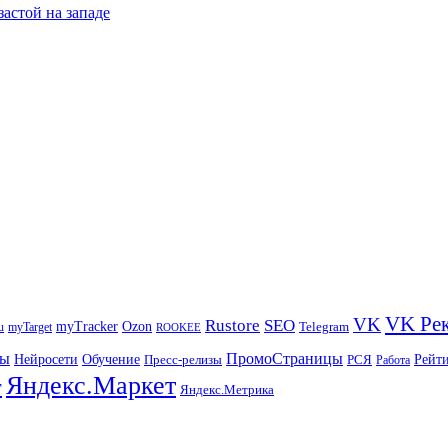
застой на западе
VK Ре
VK
Rustore
SEO
myTracker
Ozon
u
myTarget
Telegram
ROOKEE
ры
ПромоСтраницы
Нейросети
Рейт
Обучение
Пресс-релизы
РСЯ
Работа
Яндекс.Маркет
т
Яндекс.Метрика