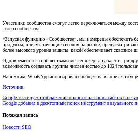
Участники сообщества смогут легко переключаться между сос
этого сообщества.
«Запуская функцию «Сообщества», мы намерены обеспечить бе
продукты, присутствующие сегодня на рынке, предусматриваю
более высокого уровня защиты, какой обеспечивает сквозное ш
Одновременно с сообществами мессенджер запускает и три друг
возможность создавать группы численностью до 1024 пользова
Напомним, WhatsApp анонсировал сообщества в апреле текущег
Источник
Навигация
Google тестирует отображение полного названия сайтов в резул
Google добавил в десктопный поиск инструмент визуального п
по
записям
Похожая запись
Новости SEO