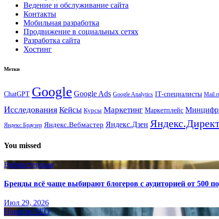
Ведение и обслуживание сайта
Контакты
Мобильная разработка
Продвижение в социальных сетях
Разработка сайта
Хостинг
Метки
Google
Google Ads
IT-специалисты
ChatGPT
Google Analytics
Mail.r
Исследования
Кейсы
Маркетинг
Минциф
Маркетплейс
Курсы
Яндекс.Дирек
Яндекс.Вебмастер
Яндекс.Дзен
Яндекс.Браузер
You missed
Вебмастерская
Бренды всё чаще выбирают блогеров с аудиторией от 500 п
Июл 29, 2026
Новости SEO