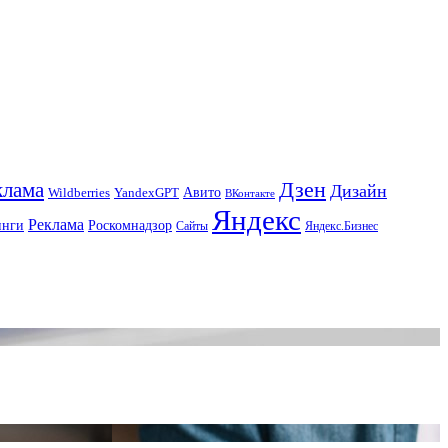
Дзен
клама
Дизайн
Авито
Wildberries
YandexGPT
ВКонтакте
Яндекс
Реклама
инги
Роскомнадзор
Сайты
Яндекс.Бизнес