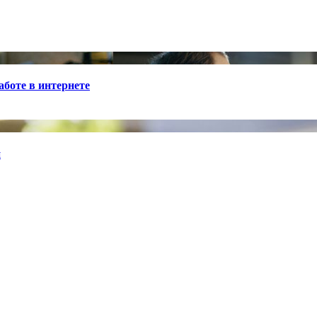
боте в интернете
й