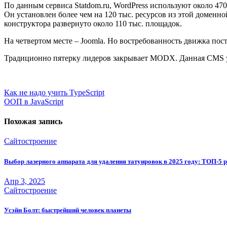
По данным сервиса Statdom.ru, WordPress используют около 470
Он установлен более чем на 120 тыс. ресурсов из этой доменной
конструктора развернуто около 110 тыс. площадок.
На четвертом месте – Joomla. Но востребованность движка постеп
Традиционно пятерку лидеров закрывает MODX. Данная CMS ус
Навигация
Как не надо учить TypeScript
ООП в JavaScript
по
записям
Похожая запись
Сайтостроение
Выбор лазерного аппарата для удаления татуировок в 2025 году: ТОП-5 
Апр 3, 2025
Сайтостроение
Усэйн Болт: быстрейший человек планеты