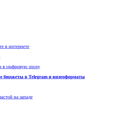
те в интернете
й
в в цифровую эпоху
ые бюджеты в Telegram и видеоформаты
застой на западе