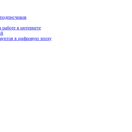
 подписчиков
 работе в интернете
ий
аунтов в цифровую эпоху