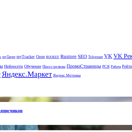
VK Ре
VK
Rustore
SEO
myTracker
Ozon
u
myTarget
Telegram
ROOKEE
ры
ПромоСтраницы
Нейросети
Рейт
Обучение
Пресс-релизы
РСЯ
Работа
Яндекс.Маркет
т
Яндекс.Метрика
одписчиков