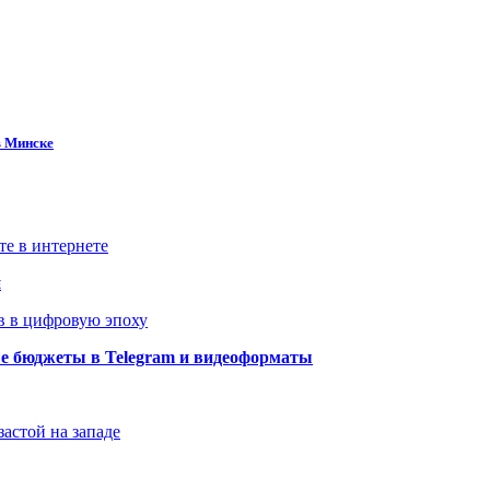
в Минске
те в интернете
й
в в цифровую эпоху
ые бюджеты в Telegram и видеоформаты
застой на западе