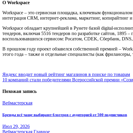
О Workspace
Workspace – это сервисная площадка, ключевым функционалом ко
интеграция CRM, интернет-реклама, маркетинг, копирайтинг и 
Workspace обладает крупнейшей в Рунете базой digital-исполн
тендеров, включая 5516 тендеров по разработке сайтов, 1895 
воспользовавшихся сервисом: Росатом, CDEK, Сбербанк, DNS,
В прошлом году проект обзавелся собственной премией – Workspa
этого года – также и отдельные специалисты (как фрилансеры, 
Навигация
Яндекс вводит новый рейтинг магазинов в поиске по товарам
10 компаний стали победителями Всероссийской премии «Сози
по
записям
Похожая запись
Вебмастерская
Бренды всё чаще выбирают блогеров с аудиторией от 500 подписчиков
Июл 29, 2026
Вебмастерская
Главное