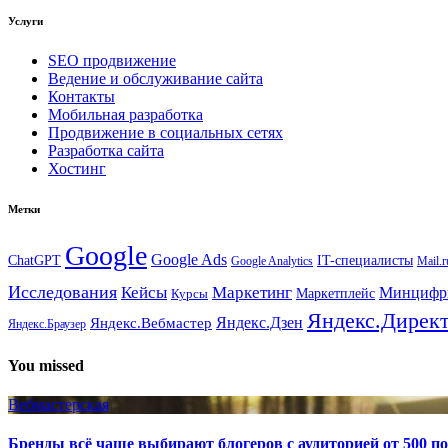
Услуги
SEO продвижение
Ведение и обслуживание сайта
Контакты
Мобильная разработка
Продвижение в социальных сетях
Разработка сайта
Хостинг
Метки
Google
Google Ads
IT-специалисты
ChatGPT
Google Analytics
Mail.r
Исследования
Кейсы
Маркетинг
Минциф
Маркетплейс
Курсы
Яндекс.Дирек
Яндекс.Вебмастер
Яндекс.Дзен
Яндекс.Браузер
You missed
Вебмастерская
Бренды всё чаще выбирают блогеров с аудиторией от 500 п