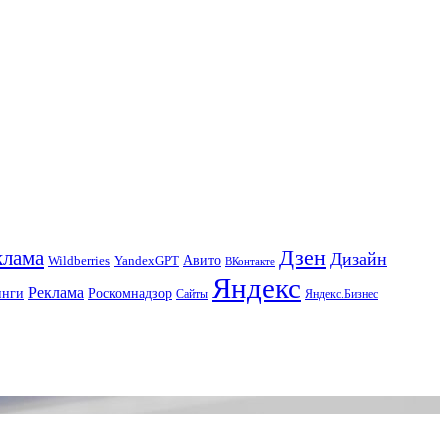
Дзен
клама
Дизайн
Авито
Wildberries
YandexGPT
ВКонтакте
Яндекс
Реклама
инги
Роскомнадзор
Сайты
Яндекс.Бизнес