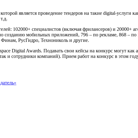
торой является проведение тендеров на такие digital-услуги ка
т.д.
ителей: 102000+ специалистов (включая фрилансеров) и 20000+ а
– по созданию мобильных приложений, 796 – по рекламе, 868 – 
 Финам, РусГидро, Технониколь и другие.
ce Digital Awards. Подавать свои кейсы на конкурс могут как аг
так и сотрудники компаний). Прием работ на конкурс в этом год
датель»