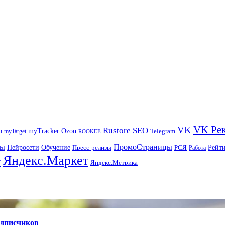
VK Ре
VK
Rustore
SEO
myTracker
Ozon
u
myTarget
Telegram
ROOKEE
ры
ПромоСтраницы
Нейросети
Рейт
Обучение
Пресс-релизы
РСЯ
Работа
Яндекс.Маркет
т
Яндекс.Метрика
одписчиков