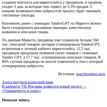
создание контента для маркетплейса у продавцов, в среднем,
уходит 3 дня, за которые они теряют до 5,5% продаж. С
новыми возможностями нейросетей процесс будет занимать
считанные секунды.
Напомним, ранее с помощью YandexGPT на Маркете можно
было генерировать рекламные баннеры, качественные
названия и описания товара.
По данным Маркета, продавцы уже сохранили больше 560
тыс. описаний товаров, которые сгенерировала YandexGPT,
встроенная в личный кабинет маркетплейса. 12,5 тыс.
продавцов придумали названия своих товаров с помощью
Yandex GPT, а 17,7 тыс. сгенерировали описание товаров. В
86% случаев продавцы не вносят изменений в текст, который
сгенерировала нейросеть.
Источник:
searchengines.guru
Навигация
Алиса выучила казахский язык
В кабинете VK Рекламы появился новый раздел —
по
«Узнаваемость и охват»
записям
Похожая запись