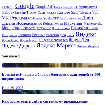
Google
Google Ads
IT-специалисты
ChatGPT
Google Analytics
VK
Rustore
SEO
myTracker
Ozon
Mail.ru
myTarget
Telegram
ROOKEE
Дзен
VK Реклама
Авито
Wildberries
YandexGPT
ВКонтакте
Дизайн
Исследования
Кейсы
Маркетинг
Маркетплейс
Курсы
Минцифры
ПромоСтраницы
Нейросети
Обучение
Пресс-релизы
Яндекс
Реклама
Рейтинги
Роскомнадзор
РСЯ
Работа
Сайты
Яндекс.Вебмастер
Яндекс.Дзен
Яндекс.Бизнес
Яндекс.Браузер
Яндекс.Маркет
Яндекс.Директ
Яндекс.Метрика
You missed
Вебмастерская
Бренды всё чаще выбирают блогеров с аудиторией от 500
подписчиков
Июл 29, 2026
Новости SEO
Как подготовить сайт к системному продвижению