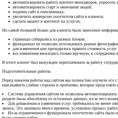
автоматизировать работу контент-менеджеров, упросить з
автоматизировать старт и окончание акций;
поднять сайт в поисковиках;
увеличить конверсию посетителя сайта в клиента;
сделать акцент в контенте на услугах.
Но самой большой болью для клиента было занесение информа
страницы собирались из разных блоков;
функционал не позволял использовать разные фотографи
для изменения цен приходилось править стоимость услуг
все изменения вносились только вручную, и сотрудники
В итоге клиент был вынужден переплачивать за работу сотрудн
Подготовительные работы
Перед началом работы над сайтом мы полностью изучили его стр
нам выявить слабые стороны и проблемы, которые предстояло
Система управления сайтом не позволяла автоматизировать
разделе была обособлена от остальных данных, из-за чего воз
Для добавления и изменения услуг требовалось не менее пят
запись. Это занимало много времени, усложняло процесс раб
Из-за ограниченного функционала посетителю сайта было не
было сложно найти.