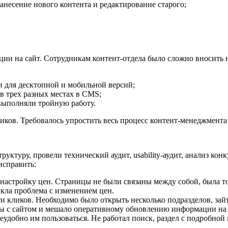
анесение нового контента и редактирование старого;
ции на сайт. Сотрудникам контент-отдела было сложно вносит
и для десктопной и мобильной версий;
 в трех разных местах в CMS;
 выполняли тройную работу.
иков. Требовалось упростить весь процесс контент-менеджмента
уктуру, провели технический аудит, usability-аудит, анализ ко
 исправить:
 настройку цен. Страницы не были связаны между собой, была т
никла проблема с изменением цен.
и кликов. Необходимо было открыть несколько подразделов, зайт
оты с сайтом и мешало оперативному обновлению информации на
удобно им пользоваться. Не работал поиск, раздел с подробной 