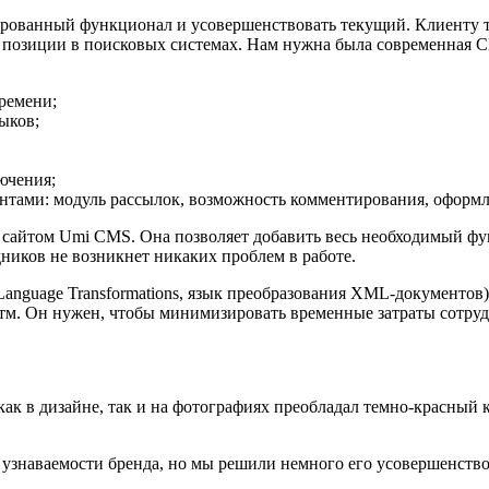
нированный функционал и усовершенствовать текущий. Клиенту т
позиции в поисковых системах. Нам нужна была современная CM
времени;
выков;
лючения;
нтами: модуль рассылок, возможность комментирования, оформл
 сайтом Umi CMS. Она позволяет добавить весь необходимый фу
дников не возникнет никаких проблем в работе.
t Language Transformations, язык преобразования XML-документо
итм. Он нужен, чтобы минимизировать временные затраты сотруд
к в дизайне, так и на фотографиях преобладал темно-красный 
узнаваемости бренда, но мы решили немного его усовершенство