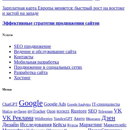
Зарплатная карта Европы меняется: быстрый рост на востоке
и застой на западе
Эффективные стратегии продвижения сайтов
Услуги
SEO продвижение
Ведение и обслуживание сайта
Контакты
Мобильная разработка
Продвижение в социальных сетях
Разработка сайта
Хостинг
Метки
Google
Google Ads
IT-специалисты
ChatGPT
Google Analytics
VK
Rustore
SEO
myTracker
Ozon
Mail.ru
myTarget
Telegram
ROOKEE
Дзен
VK Реклама
Авито
Wildberries
YandexGPT
ВКонтакте
Дизайн
Исследования
Кейсы
Маркетинг
Маркетплейс
Курсы