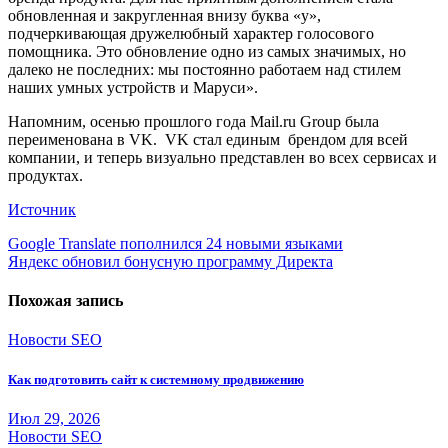
обновленная и закругленная внизу буква «у»,
подчеркивающая дружелюбный характер голосового
помощника. Это обновление одно из самых значимых, но
далеко не последних: мы постоянно работаем над стилем
наших умных устройств и Маруси».
Напомним, осенью прошлого года Mail.ru Group была
переименована в VK. VK стал единым брендом для всей
компании, и теперь визуально представлен во всех сервисах и
продуктах.
Источник
Навигация
Google Translate пополнился 24 новыми языками
Яндекс обновил бонусную программу Директа
по
записям
Похожая запись
Новости SEO
Как подготовить сайт к системному продвижению
Июл 29, 2026
Новости SEO