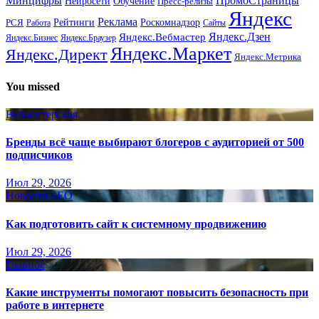
Минцифры
ПромоСтраницы
Нейросети
Обучение
Пресс-релизы
Яндекс
Реклама
Рейтинги
Роскомнадзор
РСЯ
Работа
Сайты
Яндекс.Вебмастер
Яндекс.Дзен
Яндекс.Бизнес
Яндекс.Браузер
Яндекс.Маркет
Яндекс.Директ
Яндекс.Метрика
You missed
Вебмастерская
Бренды всё чаще выбирают блогеров с аудиторией от 500
подписчиков
Июл 29, 2026
Новости SEO
Как подготовить сайт к системному продвижению
Июл 29, 2026
Главное
Какие инструменты помогают повысить безопасность при
работе в интернете