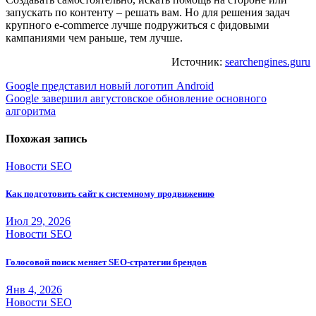
запускать по контенту – решать вам. Но для решения задач
крупного e-commerce лучше подружиться с фидовыми
кампаниями чем раньше, тем лучше.
Источник:
searchengines.guru
Навигация
Google представил новый логотип Android
Google завершил августовское обновление основного
по
алгоритма
записям
Похожая запись
Новости SEO
Как подготовить сайт к системному продвижению
Июл 29, 2026
Новости SEO
Голосовой поиск меняет SEO-стратегии брендов
Янв 4, 2026
Новости SEO