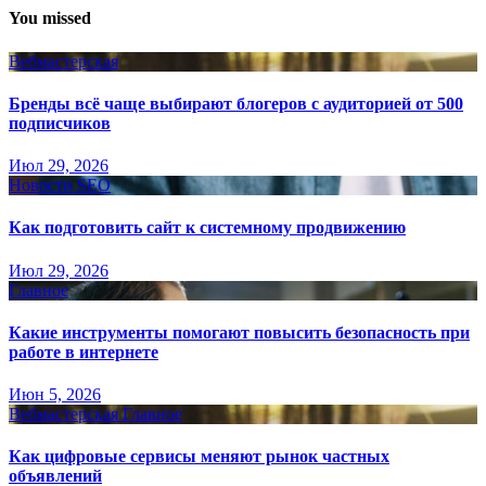
You missed
Вебмастерская
Бренды всё чаще выбирают блогеров с аудиторией от 500
подписчиков
Июл 29, 2026
Новости SEO
Как подготовить сайт к системному продвижению
Июл 29, 2026
Главное
Какие инструменты помогают повысить безопасность при
работе в интернете
Июн 5, 2026
Вебмастерская
Главное
Как цифровые сервисы меняют рынок частных
объявлений