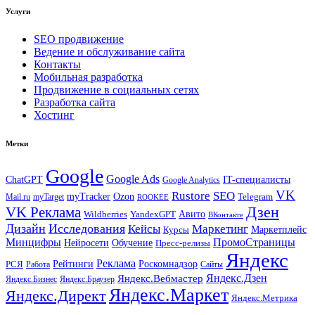
Услуги
SEO продвижение
Ведение и обслуживание сайта
Контакты
Мобильная разработка
Продвижение в социальных сетях
Разработка сайта
Хостинг
Метки
Google
Google Ads
IT-специалисты
ChatGPT
Google Analytics
VK
Rustore
SEO
myTracker
Ozon
Mail.ru
myTarget
Telegram
ROOKEE
Дзен
VK Реклама
Авито
Wildberries
YandexGPT
ВКонтакте
Дизайн
Исследования
Кейсы
Маркетинг
Маркетплейс
Курсы
Минцифры
ПромоСтраницы
Нейросети
Обучение
Пресс-релизы
Яндекс
Реклама
Рейтинги
Роскомнадзор
РСЯ
Работа
Сайты
Яндекс.Вебмастер
Яндекс.Дзен
Яндекс.Бизнес
Яндекс.Браузер
Яндекс.Маркет
Яндекс.Директ
Яндекс.Метрика