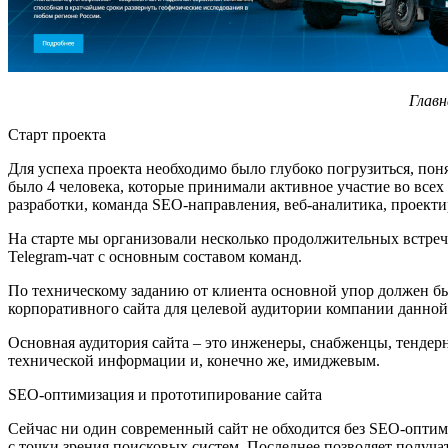
Главн
Старт проекта
Для успеха проекта необходимо было глубоко погрузиться, пон
было 4 человека, которые принимали активное участие во всех
разработки, команда SEO-направления, веб-аналитика, проект
На старте мы организовали несколько продолжительных встреч,
Telegram-чат с основным составом команд.
По техническому заданию от клиента основной упор должен бы
корпоративного сайта для целевой аудитории компании данной
Основная аудитория сайта – это инженеры, снабженцы, тендер
технической информации и, конечно же, имиджевым.
SEO-оптимизация и прототипирование сайта
Сейчас ни один современный сайт не обходится без SEO-оптими
с точки зрения поисковых систем. Последнее позволяет получа