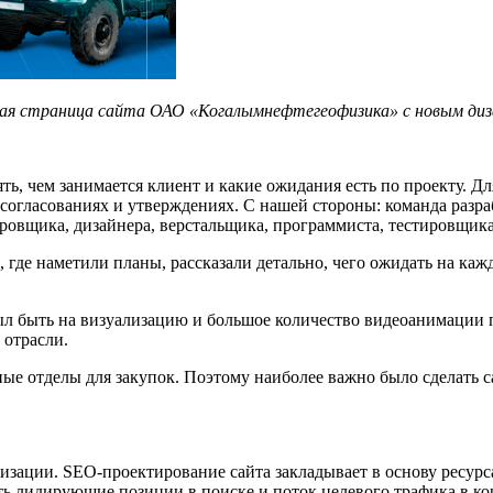
ая страница сайта ОАО «Когалымнефтегеофизика» с новым ди
ять, чем занимается клиент и какие ожидания есть по проекту. 
 согласованиях и утверждениях. С нашей стороны: команда разраб
ировщика, дизайнера, верстальщика, программиста, тестировщик
 где наметили планы, рассказали детально, чего ожидать на ка
л быть на визуализацию и большое количество видеоанимации по
 отрасли.
ные отделы для закупок. Поэтому наиболее важно было сделать 
зации. SEO-проектирование сайта закладывает в основу ресурса 
ть лидирующие позиции в поиске и поток целевого трафика в кор