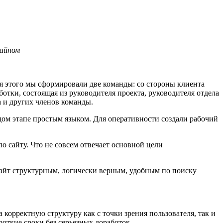
зайном
Для этого мы сформировали две команды: со стороны клиента
отки, состоящая из руководителя проекта, руководителя отдела
а и других членов команды.
ждом этапе простым языком. Для оперативности создали рабочий
 сайту. Что не совсем отвечает основной цели
сайт структурным, логически верным, удобным по поиску
корректную структуру как с точки зрения пользователя, так и
откие сроки без серьезных доработок.