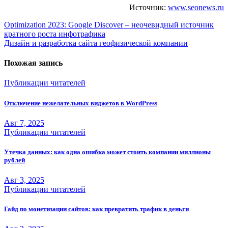
Источник:
www.seonews.ru
Навигация
Optimization 2023: Google Discover – неочевидный источник
кратного роста инфотрафика
по
Дизайн и разработка сайта геофизической компании
записям
Похожая запись
Публикации читателей
Отключение нежелательных виджетов в WordPress
Авг 7, 2025
Публикации читателей
Утечка данных: как одна ошибка может стоить компании миллионы
рублей
Авг 3, 2025
Публикации читателей
Гайд по монетизации сайтов: как превратить трафик в деньги