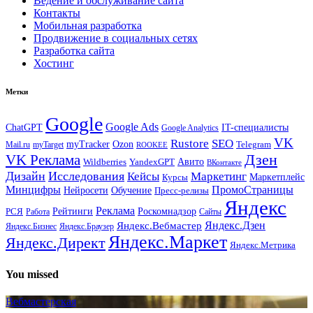
Ведение и обслуживание сайта
Контакты
Мобильная разработка
Продвижение в социальных сетях
Разработка сайта
Хостинг
Метки
Google
Google Ads
IT-специалисты
ChatGPT
Google Analytics
VK
Rustore
SEO
myTracker
Ozon
Mail.ru
myTarget
Telegram
ROOKEE
Дзен
VK Реклама
Авито
Wildberries
YandexGPT
ВКонтакте
Дизайн
Исследования
Кейсы
Маркетинг
Маркетплейс
Курсы
Минцифры
ПромоСтраницы
Нейросети
Обучение
Пресс-релизы
Яндекс
Реклама
Рейтинги
Роскомнадзор
РСЯ
Работа
Сайты
Яндекс.Вебмастер
Яндекс.Дзен
Яндекс.Бизнес
Яндекс.Браузер
Яндекс.Маркет
Яндекс.Директ
Яндекс.Метрика
You missed
Вебмастерская