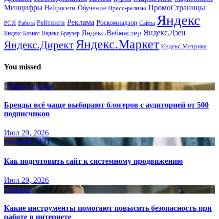
Минцифры
ПромоСтраницы
Нейросети
Обучение
Пресс-релизы
Яндекс
Реклама
Рейтинги
Роскомнадзор
РСЯ
Работа
Сайты
Яндекс.Вебмастер
Яндекс.Дзен
Яндекс.Бизнес
Яндекс.Браузер
Яндекс.Маркет
Яндекс.Директ
Яндекс.Метрика
You missed
Вебмастерская
Бренды всё чаще выбирают блогеров с аудиторией от 500
подписчиков
Июл 29, 2026
Новости SEO
Как подготовить сайт к системному продвижению
Июл 29, 2026
Главное
Какие инструменты помогают повысить безопасность при
работе в интернете