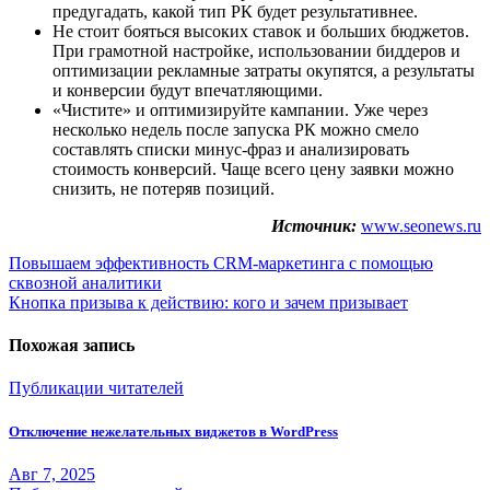
предугадать, какой тип РК будет результативнее.
Не стоит бояться высоких ставок и больших бюджетов.
При грамотной настройке, использовании биддеров и
оптимизации рекламные затраты окупятся, а результаты
и конверсии будут впечатляющими.
«Чистите» и оптимизируйте кампании. Уже через
несколько недель после запуска РК можно смело
составлять списки минус-фраз и анализировать
стоимость конверсий. Чаще всего цену заявки можно
снизить, не потеряв позиций.
Источник:
www.seonews.ru
Навигация
Повышаем эффективность CRM-маркетинга с помощью
сквозной аналитики
по
Кнопка призыва к действию: кого и зачем призывает
записям
Похожая запись
Публикации читателей
Отключение нежелательных виджетов в WordPress
Авг 7, 2025