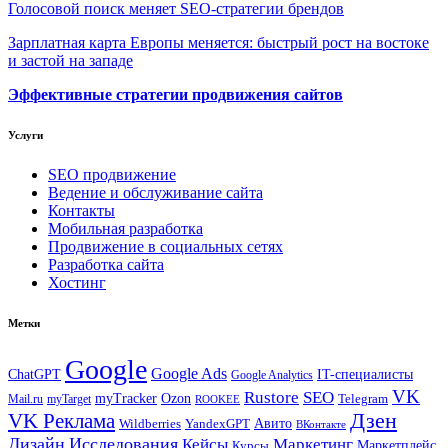
Голосовой поиск меняет SEO-стратегии брендов
Зарплатная карта Европы меняется: быстрый рост на востоке
и застой на западе
Эффективные стратегии продвижения сайтов
Услуги
SEO продвижение
Ведение и обслуживание сайта
Контакты
Мобильная разработка
Продвижение в социальных сетях
Разработка сайта
Хостинг
Метки
Google
Google Ads
IT-специалисты
ChatGPT
Google Analytics
VK
Rustore
SEO
myTracker
Ozon
Mail.ru
myTarget
Telegram
ROOKEE
Дзен
VK Реклама
Авито
Wildberries
YandexGPT
ВКонтакте
Дизайн
Исследования
Кейсы
Маркетинг
Маркетплейс
Курсы