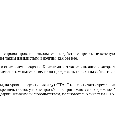
– спровоцировать пользователя на действие, причем не вслепую,
дет таким извилистым и долгим, как без нее.
м описанием продукта. Клиент читает такое описание и загорае
ается в замешательстве: то ли продолжать поиски на сайте, то ли
, на уровне подсознания ждут CTA. Это не означает стремление
закреплен, поэтому такие просьбы воспринимаются как должное.
арки. Движимый любопытством, пользователь кликает на CTA: вр