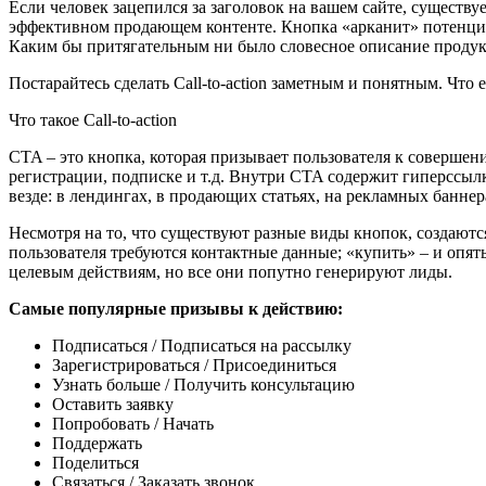
Если человек зацепился за заголовок на вашем сайте, существу
эффективном продающем контенте. Кнопка «арканит» потенциал
Каким бы притягательным ни было словесное описание продук
Постарайтесь сделать Call-to-action заметным и понятным. Что
Что такое Call-to-action
CTA – это кнопка, которая призывает пользователя к совершен
регистрации, подписке и т.д. Внутри CTA содержит гиперссыл
везде: в лендингах, в продающих статьях, на рекламных баннера
Несмотря на то, что существуют разные виды кнопок, создаютс
пользователя требуются контактные данные; «купить» – и опять
целевым действиям, но все они попутно генерируют лиды.
Самые популярные призывы к действию:
Подписаться / Подписаться на рассылку
Зарегистрироваться / Присоединиться
Узнать больше / Получить консультацию
Оставить заявку
Попробовать / Начать
Поддержать
Поделиться
Связаться / Заказать звонок