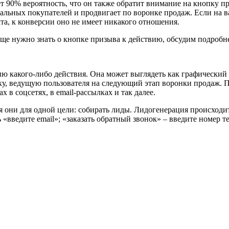
ет 90% вероятность, что он также обратит внимание на кнопку пр
ьных покупателей и продвигает по воронке продаж. Если на ваш
та, к конверсии оно не имеет никакого отношения.
 еще нужно знать о кнопке призыва к действию, обсудим подробн
ию какого-либо действия. Она может выглядеть как графический
ку, ведущую пользователя на следующий этап воронки продаж. 
х в соцсетях, в email-рассылках и так далее.
я они для одной цели: собирать лиды. Лидогенерация происходит
 «введите email»; «заказать обратный звонок» – введите номер 