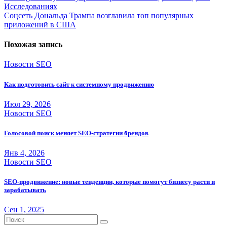
Исследованиях
по
Соцсеть Дональда Трампа возглавила топ популярных
записям
приложений в США
Похожая запись
Новости SEO
Как подготовить сайт к системному продвижению
Июл 29, 2026
Новости SEO
Голосовой поиск меняет SEO-стратегии брендов
Янв 4, 2026
Новости SEO
SEO-продвижение: новые тенденции, которые помогут бизнесу расти и
зарабатывать
Сен 1, 2025