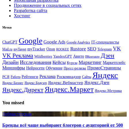
Мобильная разработка
Продвижение в социальных сетях
Разработка сайта
Хостинг
Метки
Google
Google Ads
IT-специалисты
ChatGPT
Google Analytics
VK
Rustore
SEO
myTracker
Ozon
Mail.ru
myTarget
Telegram
ROOKEE
Дзен
VK Реклама
Авито
Wildberries
YandexGPT
ВКонтакте
Дизайн
Исследования
Кейсы
Маркетинг
Маркетплейс
Курсы
Минцифры
ПромоСтраницы
Нейросети
Обучение
Пресс-релизы
Яндекс
Реклама
Рейтинги
Роскомнадзор
РСЯ
Работа
Сайты
Яндекс.Вебмастер
Яндекс.Дзен
Яндекс.Бизнес
Яндекс.Браузер
Яндекс.Маркет
Яндекс.Директ
Яндекс.Метрика
You missed
Вебмастерская
Бренды всё чаще выбирают блогеров с аудиторией от 500