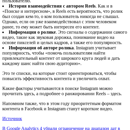
пользователю.
История взаимодействия с автором Reels
. Как и в
«Поиске и интересном», в Reels есть вероятность, что ролик
был создан кем-то, о ком пользователь никогда не слышал.
Однако, если он уже взаимодействовал с этим человеком
ранее, то ему может быть интересен его контент.
Информация о ролике
. Это сигналы о содержании самого
видео, такие как звуковая дорожка, понимание видео на
основе пикселей и целых кадров, а также его популярность.
Информация об авторе ролика
. Instagram учитывает
популярность, чтобы «помочь пользователям найти
привлекательный контент от широкого круга людей и дать
каждому шанс найти свою аудиторию».
Это те списки, на которые стоит ориентироваться, чтобы
повысить эффективность контента и увеличить охват.
Какие факторы учитываются в поиске Instagram можно
прочитать здесь, а подробнее о ранжировании Reels – здесь.
Напомним также, что в этом году приоритетным форматом
контента в Facebook и Instagram станут короткие видео.
Источник
Навигация
В Google Analytics 4 убрали ограничение на диапазон дат в