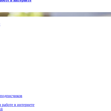
боте в интернете
й
 подписчиков
 работе в интернете
ий