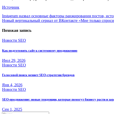
Источник
Навигация
Instagram назвал основные факторы ранжирования постов, исто
Новый вертикальный сериал от ВКонтакте «Мне только спроси
по
записям
Похожая запись
Новости SEO
Как подготовить сайт к системному продвижению
Июл 29, 2026
Новости SEO
Голосовой поиск меняет SEO-стратегии брендов
Янв 4, 2026
Новости SEO
SEO-продвижение: новые тенденции, которые помогут бизнесу расти и за
Сен 1, 2025