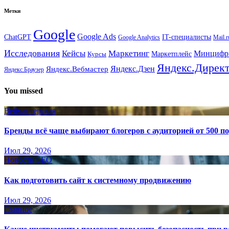
Метки
Google
Google Ads
IT-специалисты
ChatGPT
Google Analytics
Mail.r
Исследования
Кейсы
Маркетинг
Минциф
Маркетплейс
Курсы
Яндекс.Дирек
Яндекс.Вебмастер
Яндекс.Дзен
Яндекс.Браузер
You missed
Вебмастерская
Бренды всё чаще выбирают блогеров с аудиторией от 500 п
Июл 29, 2026
Новости SEO
Как подготовить сайт к системному продвижению
Июл 29, 2026
Главное