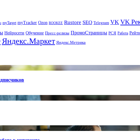
VK Ре
VK
Rustore
SEO
myTracker
Ozon
u
myTarget
Telegram
ROOKEE
ры
ПромоСтраницы
Нейросети
Рейт
Обучение
Пресс-релизы
РСЯ
Работа
Яндекс.Маркет
т
Яндекс.Метрика
одписчиков