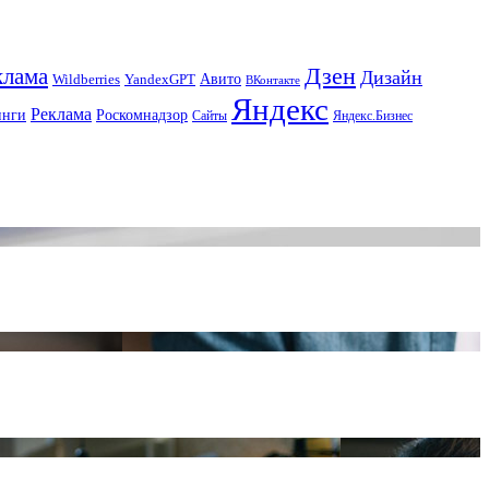
Дзен
клама
Дизайн
Авито
Wildberries
YandexGPT
ВКонтакте
Яндекс
Реклама
инги
Роскомнадзор
Сайты
Яндекс.Бизнес