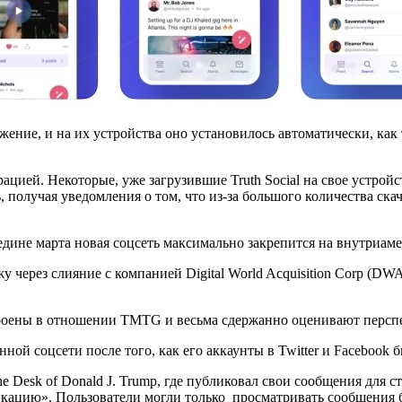
ение, и на их устройства оно установилось автоматически, как т
ацией. Некоторые, уже загрузившие Truth Social на свое устрой
 получая уведомления о том, что из-за большого количества ска
редине марта новая соцсеть максимально закрепится на внутриам
через слияние с компанией Digital World Acquisition Corp (DW
роены в отношении TMTG и весьма сдержанно оценивают перспек
й соцсети после того, как его аккаунты в Twitter и Facebook б
Desk of Donald J. Trump, где публиковал свои сообщения для ст
ацию». Пользователи могли только просматривать сообщения быв