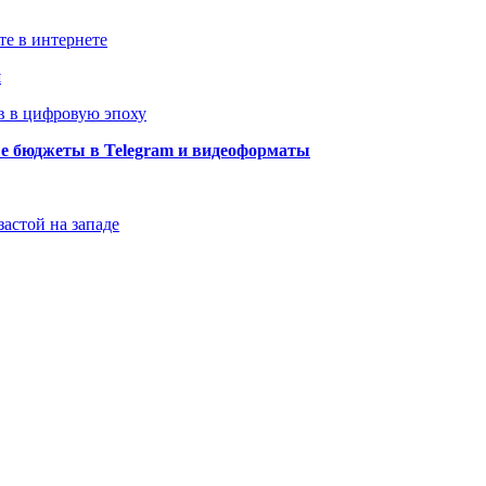
те в интернете
й
в в цифровую эпоху
ые бюджеты в Telegram и видеоформаты
застой на западе