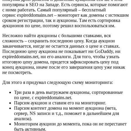
популярны в SEO на Западе. Есть сервисы, которые помогают
с ними работать. Самый популярный – бесплатный
сервис expireddomains.net – мониторит как домены с истекшим
сроком регистрации, так и аукционы. Там есть сортировка
аукционов по цене, поэтому решил воспользоваться им.
Несложно найти аукционы с большими ставками, вся
сложность – сохранить последнюю цену. Когда аукцион
заканчивается, нигде не остается данных о цене и ставках.
Последнюю цену аукциона не показывает ни GoDaddy, ни
expireddomains.net, ни его аналоги. Для того, чтобы узнать
итоговую цену домена, придется зафиксировать цену под
конец аукциона, иначе после его завершения цену уже никак
не посмотреть.
Для этого я придумал следующую схему мониторинга:
Три раза в день выгружаем аукционы, сортированные
по цене, с expireddomains.net.
Парсим аукцион и ставим его на мониторинг.
Парсим контент домена на момент аукциона (мета,
сервер, NS записи и т.д., поможет в дальнейшем для
анализа).
Мониторим аукцион до момента, пока он не перестанет
быть активным.