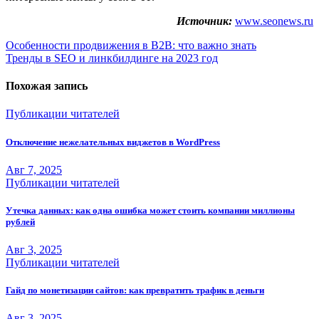
Источник:
www.seonews.ru
Навигация
Особенности продвижения в B2B: что важно знать
Тренды в SEO и линкбилдинге на 2023 год
по
записям
Похожая запись
Публикации читателей
Отключение нежелательных виджетов в WordPress
Авг 7, 2025
Публикации читателей
Утечка данных: как одна ошибка может стоить компании миллионы
рублей
Авг 3, 2025
Публикации читателей
Гайд по монетизации сайтов: как превратить трафик в деньги
Авг 3, 2025