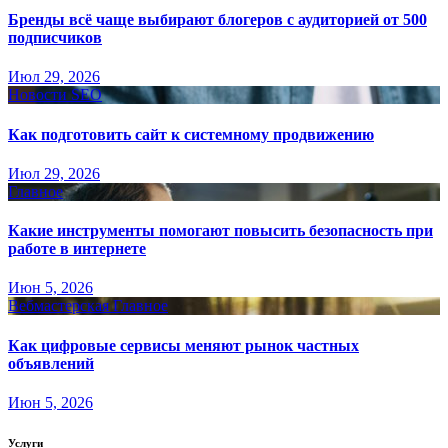
Бренды всё чаще выбирают блогеров с аудиторией от 500
подписчиков
Июл 29, 2026
Новости SEO
Как подготовить сайт к системному продвижению
Июл 29, 2026
Главное
Какие инструменты помогают повысить безопасность при
работе в интернете
Июн 5, 2026
Вебмастерская
Главное
Как цифровые сервисы меняют рынок частных
объявлений
Июн 5, 2026
Услуги