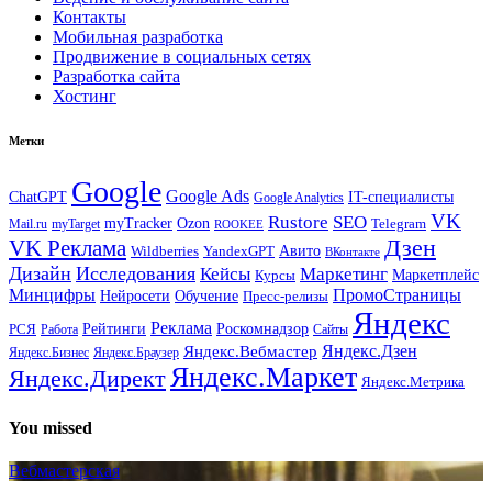
Контакты
Мобильная разработка
Продвижение в социальных сетях
Разработка сайта
Хостинг
Метки
Google
Google Ads
IT-специалисты
ChatGPT
Google Analytics
VK
Rustore
SEO
myTracker
Ozon
Mail.ru
myTarget
Telegram
ROOKEE
Дзен
VK Реклама
Авито
Wildberries
YandexGPT
ВКонтакте
Дизайн
Исследования
Кейсы
Маркетинг
Маркетплейс
Курсы
Минцифры
ПромоСтраницы
Нейросети
Обучение
Пресс-релизы
Яндекс
Реклама
Рейтинги
Роскомнадзор
РСЯ
Работа
Сайты
Яндекс.Вебмастер
Яндекс.Дзен
Яндекс.Бизнес
Яндекс.Браузер
Яндекс.Маркет
Яндекс.Директ
Яндекс.Метрика
You missed
Вебмастерская