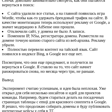
Сейчас довольно занимательно смотреть, как они пытаются
вернуться в поиск:
C сайта удалили все статьи, а на главной появилась игра
Wordle, чтобы как-то удержать брендовый трафик на сайте. В
качестве монетизации теперь используют рекламу от Google, а
значит модерацию в AdSense они прошли.
Отключили сайт, у домена не было A записи.
Поменяли IP, NSы, регистратора домена. Разместили на
домене точную копию старого сайта из веб-архива. Рекламу
убрали.
Полностью перевели контент на тайский язык. Сайт
появился в индексе Bing, в Google все еще нет.
Посмотрим, что они еще придумают, и получится ли
вернуться в Google. Я ставлю на то, что сайт начнет
ранжироваться снова, но месяца через три, не раньше.
Вывод
Эксперимент считаю успешным, и идея была неплохая. Уже
открыл для себя несколько инсайтов и идей для проектов
команды. Например, будем стараться делать на посадочных
страницах таблицы c emoji для красивого сниппета в Google.
Я решил, что продолжаю собирать домены и буду публиковать
интересные кейсы у себя в ТГ.