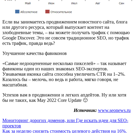
Если вы занимаетесь продвижением новостного сайта, блога
или другого ресурса, который выпускает контент на
злободневные темы, – вы можете получать трафик с помощью
Google Discover. Это не совсем традиционное SEO, но трафик
есть трафик, правда ведь?
Улучшение качества фавиконов
«Самые недооцененные несколько пикселей» – так называет
фавиконы один из наших знаковых SEO-экспертов.
Узнаваемая иконка сайта способна увеличить CTR на 1–2%.
Казалось бы – мелочь, но ведь и работа, мягко говоря, не
масштабная.
Успехов вам в продвижении и легких апдейтов. Ну или хотя
бы не таких, как May 2022 Core Update 🙂
Источник:
www.seonews.ru
Навигация
Мониторинг дорогих доменов, или Где искать идеи для SEO-
проектов
по
Как за неделю снизить стоимость целевого действия на 16%.