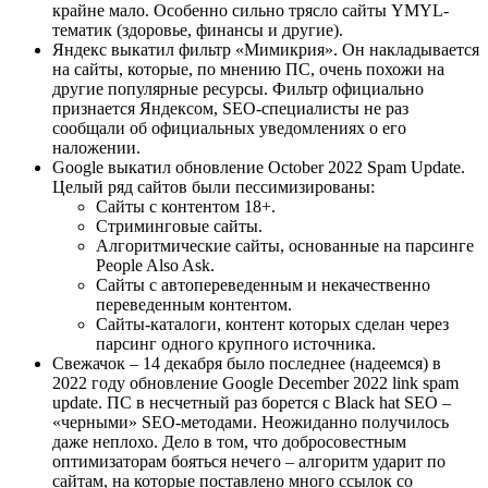
крайне мало. Особенно сильно трясло сайты YMYL-
тематик (здоровье, финансы и другие).
Яндекс выкатил фильтр «Мимикрия». Он накладывается
на сайты, которые, по мнению ПС, очень похожи на
другие популярные ресурсы. Фильтр официально
признается Яндексом, SEO-специалисты не раз
сообщали об официальных уведомлениях о его
наложении.
Google выкатил обновление October 2022 Spam Update.
Целый ряд сайтов были пессимизированы:
Сайты с контентом 18+.
Стриминговые сайты.
Алгоритмические сайты, основанные на парсинге
People Also Ask.
Сайты с автопереведенным и некачественно
переведенным контентом.
Сайты-каталоги, контент которых сделан через
парсинг одного крупного источника.
Свежачок – 14 декабря было последнее (надеемся) в
2022 году обновление Google December 2022 link spam
update. ПС в несчетный раз борется с Black hat SEO –
«черными» SEO-методами. Неожиданно получилось
даже неплохо. Дело в том, что добросовестным
оптимизаторам бояться нечего – алгоритм ударит по
сайтам, на которые поставлено много ссылок со