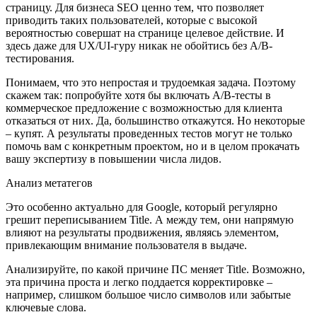
страницу. Для бизнеса SEO ценно тем, что позволяет
приводить таких пользователей, которые с высокой
вероятностью совершат на странице целевое действие. И
здесь даже для UX/UI-гуру никак не обойтись без A/B-
тестирования.
Понимаем, что это непростая и трудоемкая задача. Поэтому
скажем так: попробуйте хотя бы включать A/B-тесты в
коммерческое предложение с возможностью для клиента
отказаться от них. Да, большинство откажутся. Но некоторые
– купят. А результаты проведенных тестов могут не только
помочь вам с конкретным проектом, но и в целом прокачать
вашу экспертизу в повышении числа лидов.
Анализ метатегов
Это особенно актуально для Google, который регулярно
грешит переписыванием Title. А между тем, они напрямую
влияют на результаты продвижения, являясь элементом,
привлекающим внимание пользователя в выдаче.
Анализируйте, по какой причине ПС меняет Title. Возможно,
эта причина проста и легко поддается корректировке –
например, слишком большое число символов или забытые
ключевые слова.