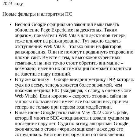
2023 году.
Новые фильтры и алгоритмы ПС
Весной Google официально закончил выкатывать
обновление Page Experience на десктопах. Таким
образом, показатели Web Vitals для десктопов теперь
тоже влияют на ранжирование. Тут важно сделать
отступление: Web Vitals – только один из факторов
ранжирования. Они не помогут продвинуть откровенно
плохой сайт. Вместе с тем, в высококонкурентных
тематиках на них точно стоит обратить внимание –
возможно, именно их оптимизация поможет подняться
на заветные пару позиций.
В ту же копилку – Google внедрил метрику INP, которая,
судя по всему, теперь является более значимой, чем
похожая метрика FID (входящая, к слову, в оценку Core
Web Vitals). Если коротко – скорость отклика сайта на
запросы пользователя имеет все больший вес, причем
теперь не только при первом взаимодействии.
В мае-июне Google раскатывал May 2022 Core Update,
который многие SEO-специалисты назвали худшим за
последние пару лет. Судя по всему, алгоритмы Google
окончательно стали «черным ящиком» даже для его
сотрудников. Внятной информации об обновлениях