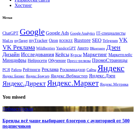
Хостинг
Метки
Google
Google Ads
IT-специалисты
ChatGPT
Google Analytics
VK
Rustore
SEO
myTracker
Ozon
Mail.ru
myTarget
Telegram
ROOKEE
Дзен
VK Реклама
Авито
Wildberries
YandexGPT
ВКонтакте
Дизайн
Исследования
Кейсы
Маркетинг
Маркетплейс
Курсы
Минцифры
ПромоСтраницы
Нейросети
Обучение
Пресс-релизы
Яндекс
Реклама
Рейтинги
Роскомнадзор
РСЯ
Работа
Сайты
Яндекс.Вебмастер
Яндекс.Дзен
Яндекс.Бизнес
Яндекс.Браузер
Яндекс.Маркет
Яндекс.Директ
Яндекс.Метрика
You missed
Вебмастерская
Бренды всё чаще выбирают блогеров с аудиторией от 500
подписчиков