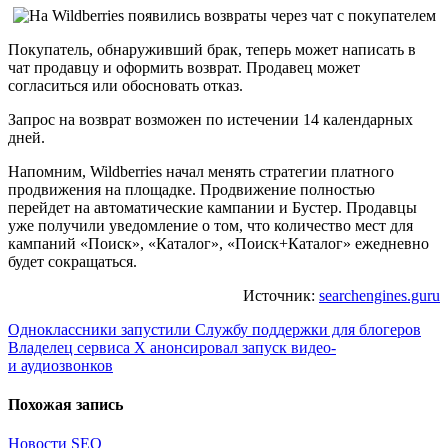
Покупатель, обнаруживший брак, теперь может написать в
чат продавцу и оформить возврат. Продавец может
согласиться или обосновать отказ.
Запрос на возврат возможен по истечении 14 календарных
дней.
Напомним, Wildberries начал менять стратегии платного
продвижения на площадке. Продвижение полностью
перейдет на автоматические кампании и Бустер. Продавцы
уже получили уведомление о том, что количество мест для
кампаний «Поиск», «Каталог», «Поиск+Каталог» ежедневно
будет сокращаться.
Источник:
searchengines.guru
Навигация
Одноклассники запустили Службу поддержки для блогеров
Владелец сервиса Х анонсировал запуск видео-
по
и аудиозвонков
записям
Похожая запись
Новости SEO