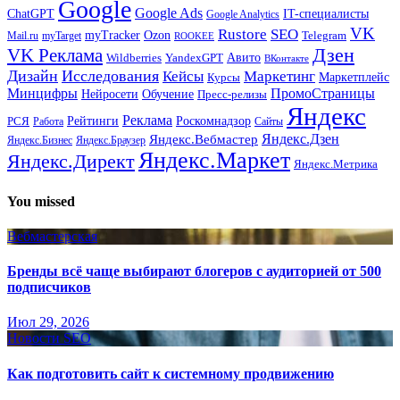
Google
Google Ads
IT-специалисты
ChatGPT
Google Analytics
VK
Rustore
SEO
myTracker
Ozon
Mail.ru
myTarget
Telegram
ROOKEE
Дзен
VK Реклама
Авито
Wildberries
YandexGPT
ВКонтакте
Дизайн
Исследования
Кейсы
Маркетинг
Маркетплейс
Курсы
Минцифры
ПромоСтраницы
Нейросети
Обучение
Пресс-релизы
Яндекс
Реклама
Рейтинги
Роскомнадзор
РСЯ
Работа
Сайты
Яндекс.Вебмастер
Яндекс.Дзен
Яндекс.Бизнес
Яндекс.Браузер
Яндекс.Маркет
Яндекс.Директ
Яндекс.Метрика
You missed
Вебмастерская
Бренды всё чаще выбирают блогеров с аудиторией от 500
подписчиков
Июл 29, 2026
Новости SEO
Как подготовить сайт к системному продвижению