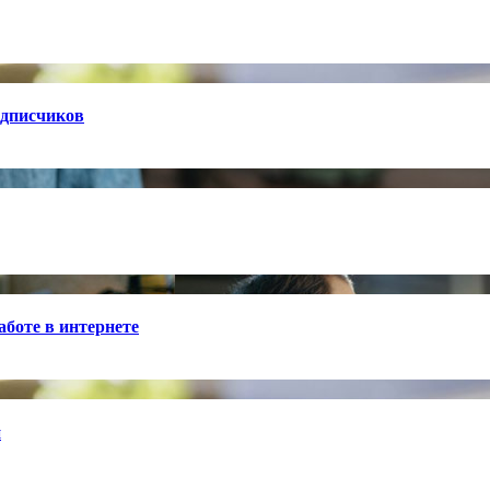
одписчиков
боте в интернете
й