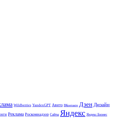
Дзен
клама
Дизайн
Авито
Wildberries
YandexGPT
ВКонтакте
Яндекс
Реклама
инги
Роскомнадзор
Сайты
Яндекс.Бизнес