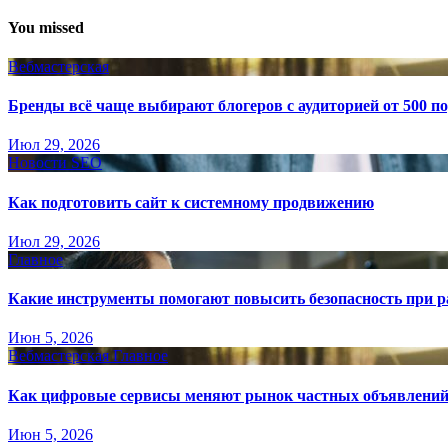
You missed
Вебмастерская
Бренды всё чаще выбирают блогеров с аудиторией от 500 п
Июл 29, 2026
Новости SEO
Как подготовить сайт к системному продвижению
Июл 29, 2026
Главное
Какие инструменты помогают повысить безопасность при ра
Июн 5, 2026
Вебмастерская
Главное
Как цифровые сервисы меняют рынок частных объявлени
Июн 5, 2026