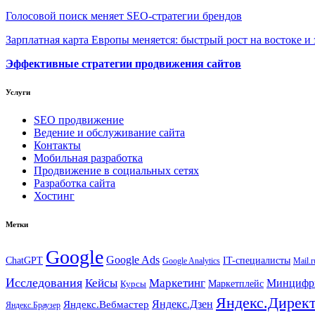
Голосовой поиск меняет SEO-стратегии брендов
Зарплатная карта Европы меняется: быстрый рост на востоке и 
Эффективные стратегии продвижения сайтов
Услуги
SEO продвижение
Ведение и обслуживание сайта
Контакты
Мобильная разработка
Продвижение в социальных сетях
Разработка сайта
Хостинг
Метки
Google
Google Ads
IT-специалисты
ChatGPT
Google Analytics
Mail.r
Исследования
Кейсы
Маркетинг
Минциф
Маркетплейс
Курсы
Яндекс.Дирек
Яндекс.Вебмастер
Яндекс.Дзен
Яндекс.Браузер