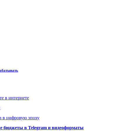
рабатывать
те в интернете
й
в в цифровую эпоху
ые бюджеты в Telegram и видеоформаты