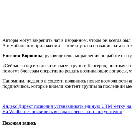
Авторы могут закрепить чат в избранном, чтобы он всегда был
А в мобильном приложении — кликнуть на название чата и тож
Евгения Воронина
, руководитель направления по работе с со
«Сейчас в соцсети десятки тысяч групп и блогеров, поэтому
помогут блогерам оперативно решать возникающие вопросы, чт
Напомним, недавно в соцсети появились новые возможности ан
подписчиков, которые видели контент группы за последний ме
Навигация
Яндекс Директ позволил устанавливать единую UTM-метку на 
На Wildberries появились возвраты через чат с покупателем
по
записям
Похожая запись