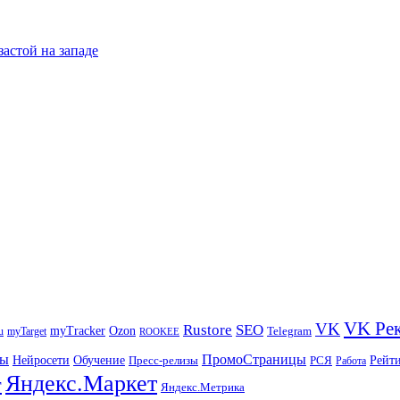
застой на западе
VK Ре
VK
Rustore
SEO
myTracker
Ozon
u
myTarget
Telegram
ROOKEE
ры
ПромоСтраницы
Нейросети
Рейт
Обучение
Пресс-релизы
РСЯ
Работа
Яндекс.Маркет
т
Яндекс.Метрика