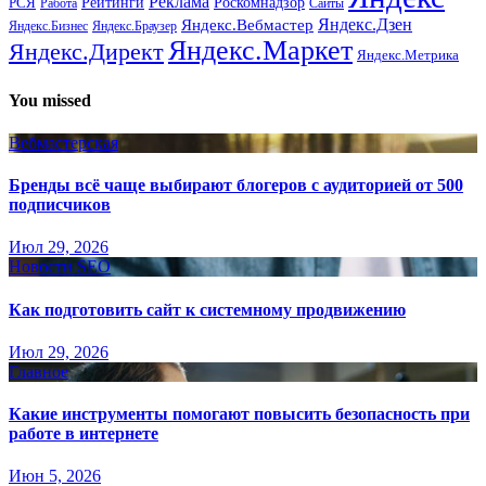
Реклама
Рейтинги
Роскомнадзор
РСЯ
Работа
Сайты
Яндекс.Вебмастер
Яндекс.Дзен
Яндекс.Бизнес
Яндекс.Браузер
Яндекс.Маркет
Яндекс.Директ
Яндекс.Метрика
You missed
Вебмастерская
Бренды всё чаще выбирают блогеров с аудиторией от 500
подписчиков
Июл 29, 2026
Новости SEO
Как подготовить сайт к системному продвижению
Июл 29, 2026
Главное
Какие инструменты помогают повысить безопасность при
работе в интернете
Июн 5, 2026