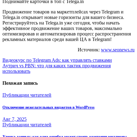
Поднимайте карточки в топ с Telega.in
Продвижение товаров на маркетплейсах через Telegram и
Telega.in открывает новые горизонты для вашего бизнеса.
Регистрируйтесь на Telega.in уже сегодня, чтобы начать
эффективное продвижение ваших товаров, максимально
оптимизировав и автоматизировав процесс распространения
рекламных материалов среди вашей ЦА в Telegram!
Источник:
www.seonews.ru
Навигация
Видеокурс по Telegram Ads: как управлять ставками
Аутрич vs PBN: что для каких тактик продвижения
по
использовать
записям
Похожая запись
Публикации читателей
Отключение нежелательных виджетов в WordPress
Авг 7, 2025
Публикации читателей
Утечка данных: как одна ошибка может стоить компании миллионы