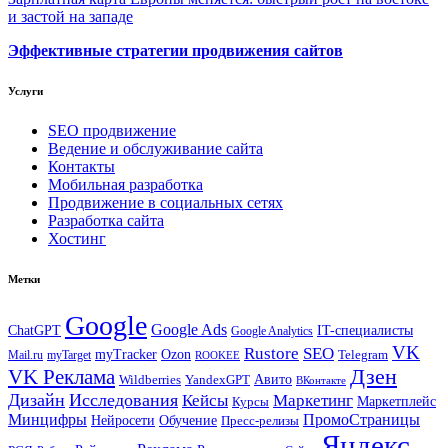
и застой на западе
Эффективные стратегии продвижения сайтов
Услуги
SEO продвижение
Ведение и обслуживание сайта
Контакты
Мобильная разработка
Продвижение в социальных сетях
Разработка сайта
Хостинг
Метки
Google
Google Ads
IT-специалисты
ChatGPT
Google Analytics
VK
Rustore
SEO
myTracker
Ozon
Mail.ru
myTarget
Telegram
ROOKEE
Дзен
VK Реклама
Авито
Wildberries
YandexGPT
ВКонтакте
Дизайн
Исследования
Кейсы
Маркетинг
Маркетплейс
Курсы
Минцифры
ПромоСтраницы
Нейросети
Обучение
Пресс-релизы
Яндекс