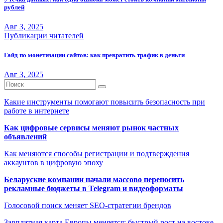
рублей
Авг 3, 2025
Публикации читателей
Гайд по монетизации сайтов: как превратить трафик в деньги
Авг 3, 2025
Какие инструменты помогают повысить безопасность при
работе в интернете
Как цифровые сервисы меняют рынок частных
объявлений
Как меняются способы регистрации и подтверждения
аккаунтов в цифровую эпоху
Беларуские компании начали массово переносить
рекламные бюджеты в Telegram и видеоформаты
Голосовой поиск меняет SEO-стратегии брендов
Зарплатная карта Европы меняется: быстрый рост на востоке