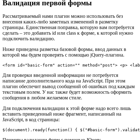
Валидация первой формы
Рассматриваемый нами плагин можно использовать без
внесения каких-либо заметных изменений в разметку
страницы. Единственная поправка, которую вам потребуется
сделать – это добавить id или class к форме, к которой нужно
подключить валидацию.
Ниже приведена разметка базовой формы, ввод данных в
которой мы будем проверять с помощью jQuery-плагина.
<form id="basic-form" action="" method="post"> <p> <lab
Для проверки введенной информации не потребуется
написание дополнительного кода на JavaScript. При этом
плагин обеспечит вывод сообщений об ошибках под каждым
текстовым полем. У нас также будет возможность оформить
сообщения в любом желаемом стиле.
Для подключения валидации к этой форме надо всего лишь
вставить приведенный ниже фрагмент, написанный на
JavaScript, в код страницы:
$(document).ready(function() { $("#basic-form").validat
Примеры валидации форм с помощью JQuery