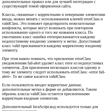
дополнительных правил или для лучшей интеграции с
существующей темой оформления сайта.
Классы, связанные с корректными и неверными элементами
ввода, можно менять с использованием ключей errorClass и
validClass. Это поможет предотвратить нежелательные
конфликты, которые могут возникать при повторном
использовании одного и того же названия класса. По
умолчанию класс ошибки errorприсваивается каждому
недопустимому входному элементу и метке. Допустимый
класс valid присваивается каждому корректному входному
элементу.
При этом важно помнить, что присвоение errorClass
уведомлениям fail-alert удаляет класс error из недопустимых
элементов. Для присвоения нескольких классов одному и
тому же элементу следует использовать errorClass: «error fail-
alert». То же самое касается validClass.
Если пользователь вводит корректные данные,
дополнительные метки к форме не добавляются. Таким
образом, классы validClass остаются присвоенными
корректным входным элементам.
Дополнительный JavaScript-код используется только для