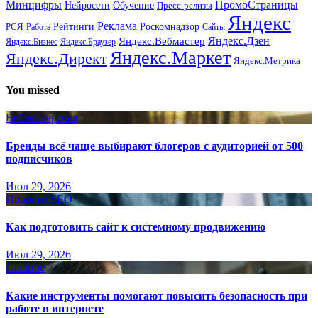
Минцифры
ПромоСтраницы
Нейросети
Обучение
Пресс-релизы
Яндекс
Реклама
Рейтинги
Роскомнадзор
РСЯ
Работа
Сайты
Яндекс.Вебмастер
Яндекс.Дзен
Яндекс.Бизнес
Яндекс.Браузер
Яндекс.Маркет
Яндекс.Директ
Яндекс.Метрика
You missed
Вебмастерская
Бренды всё чаще выбирают блогеров с аудиторией от 500
подписчиков
Июл 29, 2026
Новости SEO
Как подготовить сайт к системному продвижению
Июл 29, 2026
Главное
Какие инструменты помогают повысить безопасность при
работе в интернете