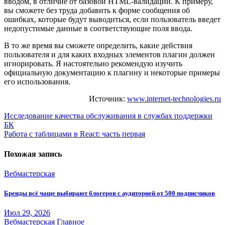
вводом, в отличие от базовой HTML-валидации. К примеру,
вы сможете без труда добавить к форме сообщения об
ошибках, которые будут выводиться, если пользователь введет
недопустимые данные в соответствующие поля ввода.
В то же время вы сможете определить, какие действия
пользователя и для каких входных элементов плагин должен
игнорировать. Я настоятельно рекомендую изучить
официальную документацию к плагину и некоторые примеры
его использования.
Источник:
www.internet-technologies.ru
Навигация
Исследование качества обслуживания в службах поддержки
БК
по
Работа с таблицами в React: часть первая
записям
Похожая запись
Вебмастерская
Бренды всё чаще выбирают блогеров с аудиторией от 500 подписчиков
Июл 29, 2026
Вебмастерская
Главное