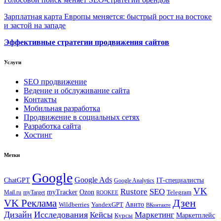
Зарплатная карта Европы меняется: быстрый рост на востоке
и застой на западе
Эффективные стратегии продвижения сайтов
Услуги
SEO продвижение
Ведение и обслуживание сайта
Контакты
Мобильная разработка
Продвижение в социальных сетях
Разработка сайта
Хостинг
Метки
Google
Google Ads
IT-специалисты
ChatGPT
Google Analytics
VK
Rustore
SEO
myTracker
Ozon
Mail.ru
myTarget
Telegram
ROOKEE
Дзен
VK Реклама
Авито
Wildberries
YandexGPT
ВКонтакте
Дизайн
Исследования
Кейсы
Маркетинг
Маркетплейс
Курсы