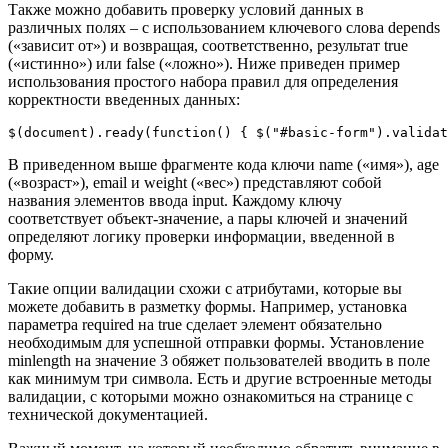
Также можно добавить проверку условий данных в
различных полях – с использованием ключевого слова depends
(«зависит от») и возвращая, соответственно, результат true
(«истинно») или false («ложно»). Ниже приведен пример
использования простого набора правил для определения
корректности введенных данных:
$(document).ready(function() { $("#basic-form").validat
В приведенном выше фрагменте кода ключи name («имя»), age
(«возраст»), email и weight («вес») представляют собой
названия элементов ввода input. Каждому ключу
соответствует объект-значение, а пары ключей и значений
определяют логику проверки информации, введенной в
форму.
Такие опции валидации схожи с атрибутами, которые вы
можете добавить в разметку формы. Например, установка
параметра required на true сделает элемент обязательно
необходимым для успешной отправки формы. Установление
minlength на значение 3 обяжет пользователей вводить в поле
как минимум три символа. Есть и другие встроенные методы
валидации, с которыми можно ознакомиться на странице с
технической документацией.