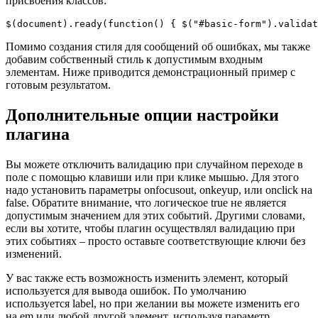
присвоения классов:
$(document).ready(function() { $("#basic-form").validat
Помимо создания стиля для сообщений об ошибках, мы также
добавим собственный стиль к допустимым входным
элементам. Ниже приводится демонстрационный пример с
готовым результатом.
Дополнительные опции настройки
плагина
Вы можете отключить валидацию при случайном переходе в
поле с помощью клавиши или при клике мышью. Для этого
надо установить параметры onfocusout, onkeyup, или onclick на
false. Обратите внимание, что логическое true не является
допустимым значением для этих событий. Другими словами,
если вы хотите, чтобы плагин осуществлял валидацию при
этих событиях – просто оставьте соответствующие ключи без
изменений.
У вас также есть возможность изменить элемент, который
используется для вывода ошибок. По умолчанию
используется label, но при желании вы можете изменить его
на em или любой другой элемент, используя параметр