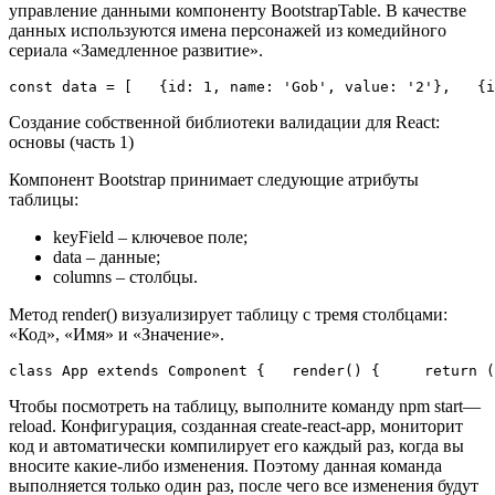
управление данными компоненту BootstrapTable. В качестве
данных используются имена персонажей из комедийного
сериала «Замедленное развитие».
const data = [   {id: 1, name: 'Gob', value: '2'},   {
Создание собственной библиотеки валидации для React:
основы (часть 1)
Компонент Bootstrap принимает следующие атрибуты
таблицы:
keyField – ключевое поле;
data – данные;
columns – столбцы.
Метод render() визуализирует таблицу с тремя столбцами:
«Код», «Имя» и «Значение».
class App extends Component {   render() {     return (
Чтобы посмотреть на таблицу, выполните команду npm start—
reload. Конфигурация, созданная create-react-app, мониторит
код и автоматически компилирует его каждый раз, когда вы
вносите какие-либо изменения. Поэтому данная команда
выполняется только один раз, после чего все изменения будут