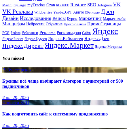
VK
Rustore
SEO
myTracker
Ozon
Mail.ru
myTarget
Telegram
ROOKEE
Дзен
VK Реклама
Авито
Wildberries
YandexGPT
ВКонтакте
Дизайн
Исследования
Кейсы
Маркетинг
Маркетплейс
Курсы
Минцифры
ПромоСтраницы
Нейросети
Обучение
Пресс-релизы
Яндекс
Реклама
Рейтинги
Роскомнадзор
РСЯ
Работа
Сайты
Яндекс.Вебмастер
Яндекс.Дзен
Яндекс.Бизнес
Яндекс.Браузер
Яндекс.Маркет
Яндекс.Директ
Яндекс.Метрика
You missed
Вебмастерская
Бренды всё чаще выбирают блогеров с аудиторией от 500
подписчиков
Июл 29, 2026
Новости SEO
Как подготовить сайт к системному продвижению
Июл 29, 2026