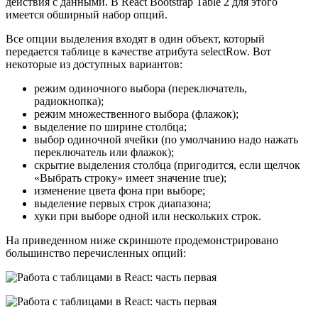
действия с данными. В React Bootstrap Table 2 для этого
имеется обширный набор опций.
Все опции выделения входят в один объект, который
передается таблице в качестве атрибута selectRow. Вот
некоторые из доступных вариантов:
режим одиночного выбора (переключатель,
радиокнопка);
режим множественного выбора (флажок);
выделение по ширине столбца;
выбор одиночной ячейки (по умолчанию надо нажать
переключатель или флажок);
скрытие выделения столбца (пригодится, если щелчок
«Выбрать строку» имеет значение true);
изменение цвета фона при выборе;
выделение первых строк диапазона;
хуки при выборе одной или нескольких строк.
На приведенном ниже скриншоте продемонстрировано
большинство перечисленных опций: