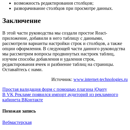
возможность редактирования столбцов;
разворачивание столбцов при просмотре данных.
Заключение
В этой части руководства мы создали простое React-
приложение, добавили в него таблицу с данными,
рассмотрели варианты настройки строк и столбцов, а также
опции оформления. В следующей части данного руководства
мы рассмотрим вопросы продвинутых настроек таблиц,
изучим способы добавления и удаления строк,
редактирования ячеек и разбиение таблиц на страницы.
Оставайтесь с нами.
Источник:
www.internet-technologies.ru
Навигация
Простая валидация форм с помощью плагина jQuery
В VK Рекламе появился импорт аудиторий из рекламного
по
кабинета ВКонтакте
записям
Похожая запись
Вебмастерская