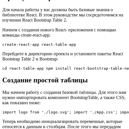
Для начала работы у вас должны быть базовые знания о
библиотеке React. В этом руководстве мы сосредоточимся на
изучении React Bootstrap Table 2.
Начнем с создания нового React- приложения с помощью
команды create-react-app.
create-react-app react-table-app
Перейдите в директорию проекта и установите пакеты React
Bootstrap Table 2 и Bootstrap:
cd react-table-app npm install react-bootstrap-table-ne
Создание простой таблицы
Мы начнем работу с создания базовой таблицы. Для этого нам
нужно импортировать компонент BootstrapTable, а также CSS,
как показано ниже:
import logo from './logo.svg'; import './App.css'; imp
Теперь необходимо инициализировать переменные, которые
относятся к данным и столбцам. После этого мы передадим